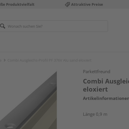
ße Produktvielfalt
Attraktive Preise
e
Combi Ausgleichs-Profil PF 376V Alu sand eloxiert
Parkettfreund
Combi Ausgleic
eloxiert
Artikelinformatione
Länge 0,9 m