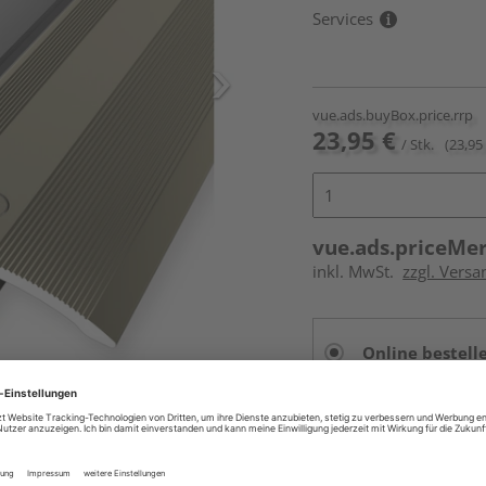
Services
vue.ads.buyBox.price.rrp
23,95 €
/ Stk.
(23,95 
vue.ads.priceMe
inkl. MwSt.
zzgl. Versa
Online bestell
Auf Lager:
vue.ads.priceMerch
Beim Händler 