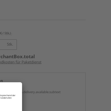
€ / Stk.)
Stk.
rchantBox.total
ndkosten für Paketdienst
en
antBox.option.delivery.available.subtext
abholen