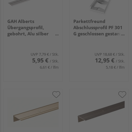
GAH Alberts
Parkettfreund
Übergangsprofil,
Abschlussprofil PF 301
gebohrt, Alu silber
G geschlossen gestanzt
elox., LxBxS
21x4,5x1,5mm 3mm
900x38x1,0mm
2,5m Alu natur
UVP
7,79 €
/ Stk.
UVP
18,68 €
/ Stk.
5,95 €
12,95 €
/ Stk.
/ Stk.
6,61 € / lfm
5,18 € / lfm