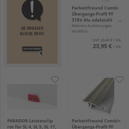
Parkettfreund Combi
Übergangs-Profil PF
378V Alu edelstahl
eloxiert
Mehrere Ausführungen
erhältlich
UVP
29,49 €
/ Stk.
23,95 €
/ Stk.
PARADOR Leistenclip
Parkettfreund Combi+
rot für SL 4, SL 5, SL 17,
Übergangs-Profil PF