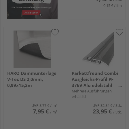
0,15 € / lfm
HARO Dämmunterlage
Parkettfreund Combi
V-Tec DS 2,0mm,
Ausgleichs-Profil PF
0,99x15,2m
376V Alu edelstahl
eloxiert
Mehrere Ausführungen
erhältlich
UVP
8,77 €
/ m²
UVP
32,84 €
/ Stk.
7,95 €
23,95 €
/ m²
/ Stk.