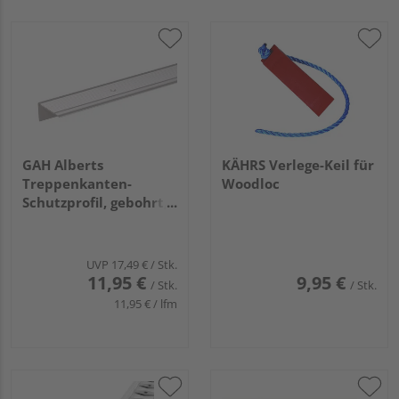
GAH Alberts
KÄHRS Verlege-Keil für
Treppenkanten-
Woodloc
Schutzprofil, gebohrt,
Alu silber elox.,
LxBxHxS
1000x45x23x2,5mm
UVP
17,49 €
/ Stk.
11,95 €
9,95 €
/ Stk.
/ Stk.
11,95 € / lfm