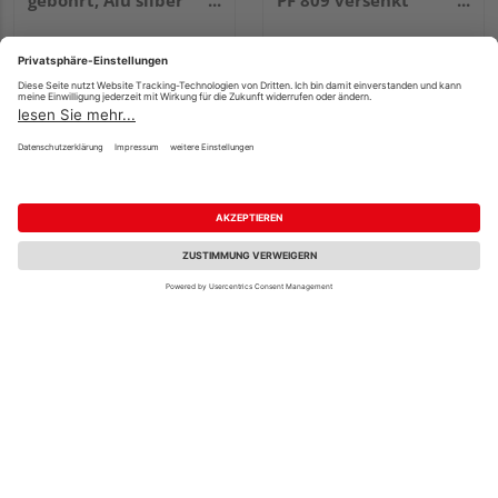
gebohrt, Alu silber
PF 809 versenkt
elox., LxBxS
gebohrt 30x13mm
900x30x1,0mm
3mm 2,5m Alu eloxiert
bronze
UVP
7,79 €
/ Stk.
UVP
32,17 €
/ Stk.
5,49 €
14,95 €
/ Stk.
/ Stk.
6,10 € / lfm
5,98 € / lfm
Parkettfreund
GAH Alberts
Treppenkantenprofil
Übergangsprofil,
PF 809 versenkt
selbstkl., Alu
gebohrt 30x13mm
edelst.elox., LxBxS
3mm 1m Alu eloxiert
900x30x1,0mm