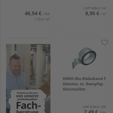
UVP
9,89 €
/ m²
46,54 €
8,95 €
/ Stk.
/ m²
1,79 € / m²
HARO Alu-Klebeband f.
Dämmu. m. Dampfsp.
50mmx50m
UVP
8,34 €
/ Stk.
7,49 €
/ Stk.