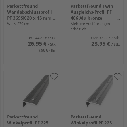
Parkettfreund
Parkettfreund Twin
Wandabschlussprofil
Ausgleichs-Profil PF
PF 369SK 20 x 15 mm
486 Alu bronze
Alu pulverbeschichtet
Weiß, 270 cm
eloxiert
Mehrere Ausführungen
erhältlich
UVP
44,82 €
/ Stk.
UVP
37,77 €
/ Stk.
26,95 €
23,95 €
/ Stk.
/ Stk.
9,98 € / lfm
Parkettfreund
Parkettfreund
Winkelprofil PF 225
Winkelprofil PF 225