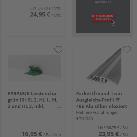
UVP
30,80 €
/ Stk.
24,95 €
/ Stk.
PARADOR Leistenclip
Parkettfreund Twin
grün für SL 2, HL 1, HL
Ausgleichs-Profil PF
2 und HL 3, inkl.
486 Alu silber eloxiert
Schrauben und Dübel,
Mehrere Ausführungen
erhältlich
24 Stück für 10 lfm
UVP
36,75 €
/ Stk.
16,95 €
23,95 €
/ Paket(e)
/ Stk.