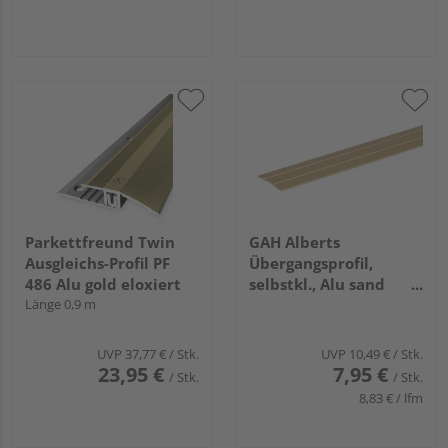
Parkettfreund Twin
GAH Alberts
Ausgleichs-Profil PF
Übergangsprofil,
486 Alu gold eloxiert
selbstkl., Alu sand
Länge 0,9 m
elox., LxBxS
900x38x1,0mm
UVP
37,77 €
/ Stk.
UVP
10,49 €
/ Stk.
23,95 €
7,95 €
/ Stk.
/ Stk.
8,83 € / lfm