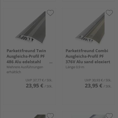
Parkettfreund Twin
Parkettfreund Combi
Ausgleichs-Profil PF
Ausgleichs-Profil PF
486 Alu edelstahl
376V Alu sand eloxiert
eloxiert
Mehrere Ausführungen
Länge 0,9 m
erhältlich
UVP
37,77 €
/ Stk.
UVP
30,93 €
/ Stk.
23,95 €
23,95 €
/ Stk.
/ Stk.