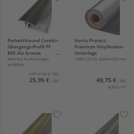
Parkettfreund Combi+
Vortis Protect
Übergangs-Profil PF
Premium Vinylboden-
888 Alu bronze
Unterlage
eloxiert
Mehrere Ausführungen
1340 x 75 cm, Stärke 0,62 mm
erhältlich
UVP
41,40 €
/ Stk.
25,95 €
49,75 €
/ Stk.
/ Stk.
4,95 € / m²