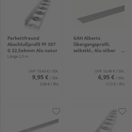
Parkettfreund
GAH Alberts
Abschlußprofil PF 307
Übergangsprofil,
G 22,5x6mm Alu natur
selbstkl., Alu silber
Länge 2,5 m
elox., LxBxS
900x38x1,0mm
UVP
19,43 €
/ Stk.
UVP
10,49 €
/ Stk.
9,95 €
6,95 €
/ Stk.
/ Stk.
3,98 € / lfm
7,72 € / lfm