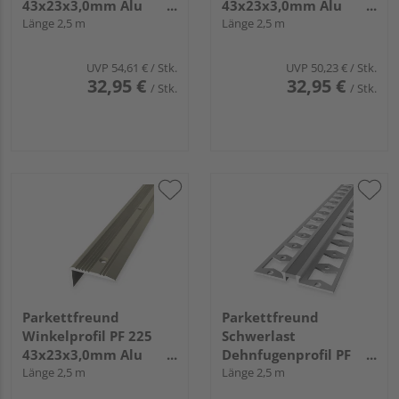
43x23x3,0mm Alu
43x23x3,0mm Alu
edelstahl eloxiert
Länge 2,5 m
silber eloxiert
Länge 2,5 m
UVP
54,61 €
/ Stk.
UVP
50,23 €
/ Stk.
32,95 €
32,95 €
/ Stk.
/ Stk.
Parkettfreund
Parkettfreund
Winkelprofil PF 225
Schwerlast
43x23x3,0mm Alu
Dehnfugenprofil PF
sand eloxiert
Länge 2,5 m
302 S Alu eloxiert
Länge 2,5 m
silber / grau