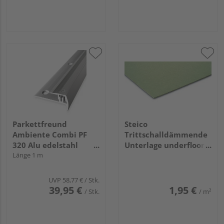
Parkettfreund
Steico
Ambiente Combi PF
Trittschalldämmende
320 Alu edelstahl
Unterlage underfloor
eloxiert
Länge 1 m
5x790x590mm grün
(15 Stück/Paket)
UVP
58,77 €
/ Stk.
39,95 €
1,95 €
/ Stk.
/ m²