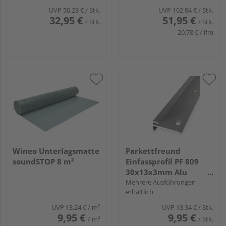
UVP
50,23 €
/ Stk.
UVP
102,84 €
/ Stk.
32,95 €
51,95 €
/ Stk.
/ Stk.
20,78 € / lfm
Wineo Unterlagsmatte
Parkettfreund
soundSTOP 8 m²
Einfassprofil PF 809
30x13x3mm Alu
edelstahl eloxiert
Mehrere Ausführungen
erhältlich
UVP
13,24 €
/ m²
UVP
13,34 €
/ Stk.
9,95 €
9,95 €
/ m²
/ Stk.