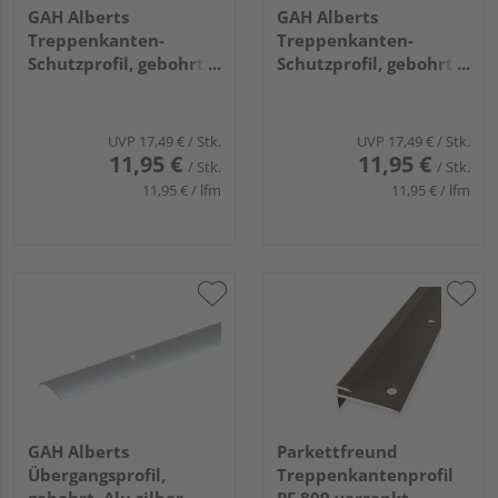
GAH Alberts
GAH Alberts
Treppenkanten-
Treppenkanten-
Schutzprofil, gebohrt,
Schutzprofil, gebohrt,
Alu sand elox.,
Alu edelst.elox.,
LxBxHxS
LxBxHxS
1000x45x23x2,5mm
1000x43x23x1,8mm
UVP
17,49 €
/ Stk.
UVP
17,49 €
/ Stk.
11,95 €
11,95 €
/ Stk.
/ Stk.
11,95 € / lfm
11,95 € / lfm
GAH Alberts
Parkettfreund
Übergangsprofil,
Treppenkantenprofil