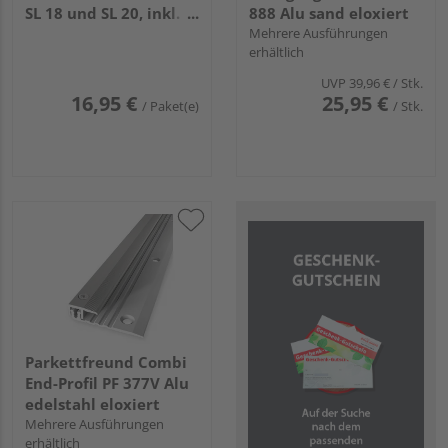
SL 18 und SL 20, inkl.
888 Alu sand eloxiert
Schrauben und Dübel,
Mehrere Ausführungen
erhältlich
24 Stück für 10 lfm
UVP
39,96 €
/ Stk.
16,95 €
25,95 €
/ Paket(e)
/ Stk.
Parkettfreund Combi
End-Profil PF 377V Alu
edelstahl eloxiert
Mehrere Ausführungen
erhältlich