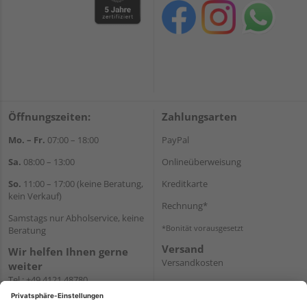
Öffnungszeiten:
Zahlungsarten
Mo. – Fr.
07:00 – 18:00
PayPal
Sa.
08:00 – 13:00
Onlineüberweisung
So.
11:00 – 17:00 (keine Beratung,
Kreditkarte
kein Verkauf)
Rechnung*
Samstags nur Abholservice, keine
*Bonität vorausgesetzt
Beratung
Versand
Wir helfen Ihnen gerne
Versandkosten
weiter
Tel.:
+49 4121 48780
E-Mail:
onlineshop@holz-
junge.de