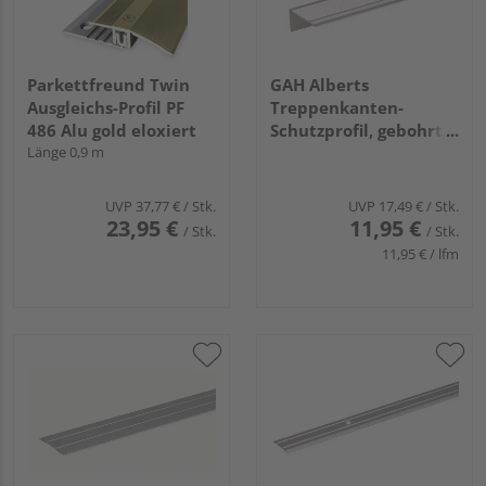
Parkettfreund Twin
GAH Alberts
Ausgleichs-Profil PF
Treppenkanten-
486 Alu gold eloxiert
Schutzprofil, gebohrt,
Länge 0,9 m
Alu silber elox.,
LxBxHxS
1000x45x23x2,5mm
UVP
37,77 €
/ Stk.
UVP
17,49 €
/ Stk.
23,95 €
11,95 €
/ Stk.
/ Stk.
11,95 € / lfm