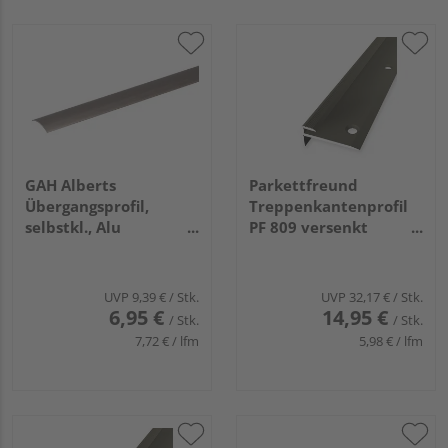
GAH Alberts
Parkettfreund
Übergangsprofil,
Treppenkantenprofil
selbstkl., Alu
PF 809 versenkt
edelst.elox., LxBxS
gebohrt 30x13mm
900x30x1,0mm
3mm 2,5m Alu eloxiert
bronze
UVP
9,39 €
/ Stk.
UVP
32,17 €
/ Stk.
6,95 €
14,95 €
/ Stk.
/ Stk.
7,72 € / lfm
5,98 € / lfm