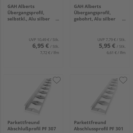
GAH Alberts
GAH Alberts
Übergangsprofil,
Übergangsprofil,
selbstkl., Alu silber
gebohrt, Alu silber
elox., LxBxS
elox., LxBxS
900x38x1,0mm
900x38x1,0mm
UVP
10,49 €
/ Stk.
UVP
7,79 €
/ Stk.
6,95 €
5,95 €
/ Stk.
/ Stk.
7,72 € / lfm
6,61 € / lfm
Parkettfreund
Parkettfreund
Abschlußprofil PF 307
Abschlussprofil PF 301