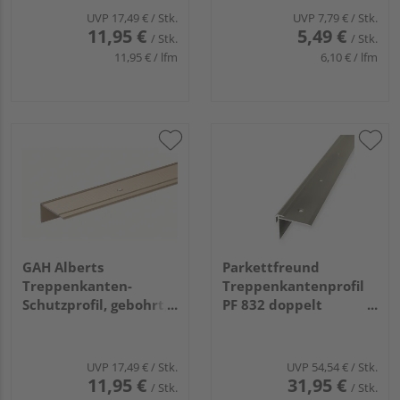
1000x43x23x1,8mm
UVP
17,49 €
/ Stk.
UVP
7,79 €
/ Stk.
11,95 €
5,49 €
/ Stk.
/ Stk.
11,95 € / lfm
6,10 € / lfm
GAH Alberts
Parkettfreund
Treppenkanten-
Treppenkantenprofil
Schutzprofil, gebohrt,
PF 832 doppelt
Alu sand elox.,
versetzt versenkt
LxBxHxS
gebohrt 38x35mm 2,0-
1000x45x23x2,5mm
2,5mm 2,5m Alu
UVP
17,49 €
/ Stk.
UVP
54,54 €
/ Stk.
eloxiert sand
11,95 €
31,95 €
/ Stk.
/ Stk.