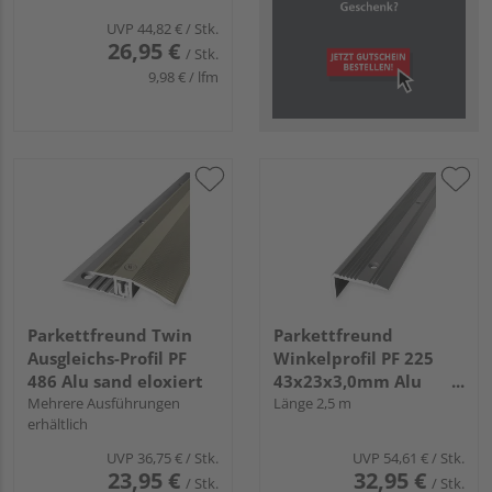
UVP
44,82 €
/ Stk.
26,95 €
/ Stk.
9,98 € / lfm
Parkettfreund Twin
Parkettfreund
Ausgleichs-Profil PF
Winkelprofil PF 225
486 Alu sand eloxiert
43x23x3,0mm Alu
Mehrere Ausführungen
edelstahl eloxiert
Länge 2,5 m
erhältlich
UVP
36,75 €
/ Stk.
UVP
54,61 €
/ Stk.
23,95 €
32,95 €
/ Stk.
/ Stk.