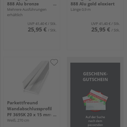
888 Alu bronze
888 Alu gold eloxiert
eloxiert
Mehrere Ausführungen
Länge 0,9 m
erhältlich
UVP
41,40 €
/ Stk.
UVP
41,40 €
/ Stk.
25,95 €
25,95 €
/ Stk.
/ Stk.
Parkettfreund
Wandabschlussprofil
PF 369SK 20 x 15 mm
Alu pulverbeschichtet
Weiß, 270 cm