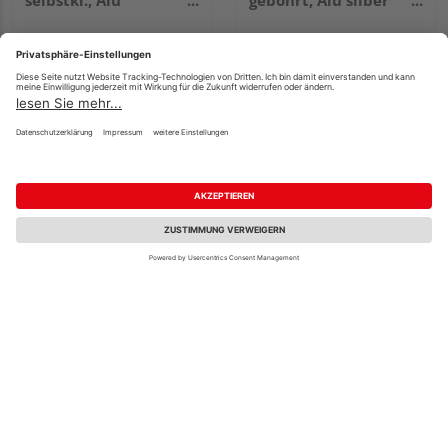
selbstkl., Alu
gebohrt, Alu silber
edelst.elox., LxBxHxS
elox., LxBxHxS
900x30x6x2,0mm
900x39x10x2,0mm
UVP
12,49 €
/ Stk.
10,95 €
6,95 €
/ Stk.
/ Stk.
12,17 € / lfm
7,72 € / lfm
GAH Alberts
GAH Alberts
Übergangsprofil,
Treppenkanten-
gebohrt, Alu sand
Schutzprofil, gebohrt,
elox., LxBxS
Alu edelst.elox.,
900x30x1,0mm
LxBxHxS