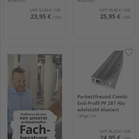
erhältlich
erhältlich
UVP
32,84 €
/ Stk.
UVP
39,96 €
/ Stk.
23,95 €
25,95 €
/ Stk.
/ Stk.
Parkettfreund Combi
End-Profil PF 287 Alu
edelstahl eloxiert
Länge 1 m
UVP
36,33 €
/ Stk.
24,95 €
/ Stk.