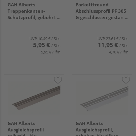
GAH Alberts
Parkettfreund
Treppenkanten-
Abschlussprofil PF 305
Schutzprofil, gebohrt,
G geschlossen gestanzt
Alu sand elox.,
22,5x14x1,5mm
LxBxHxS
12,5mm 2,5m Alu
1000x24,5x10x1,5mm
natur
UVP
10,49 €
/ Stk.
UVP
23,61 €
/ Stk.
5,95 €
11,95 €
/ Stk.
/ Stk.
5,95 € / lfm
4,78 € / lfm
GAH Alberts
GAH Alberts
Ausgleichsprofil
Ausgleichsprofil,