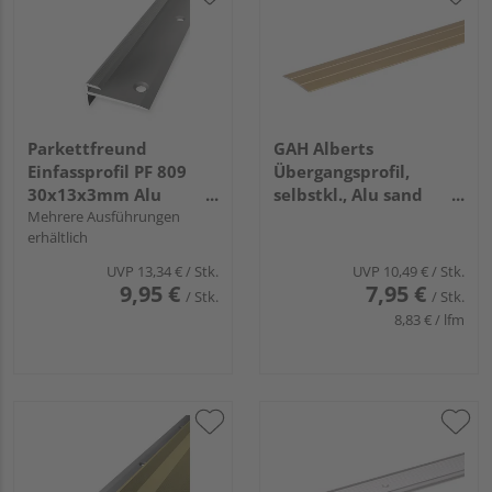
Parkettfreund
GAH Alberts
Einfassprofil PF 809
Übergangsprofil,
30x13x3mm Alu
selbstkl., Alu sand
edelstahl eloxiert
Mehrere Ausführungen
elox., LxBxS
erhältlich
900x38x1,0mm
UVP
13,34 €
/ Stk.
UVP
10,49 €
/ Stk.
9,95 €
7,95 €
/ Stk.
/ Stk.
8,83 € / lfm