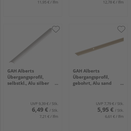
11,95 € / lfm
12,78 € / lfm
GAH Alberts
GAH Alberts
Übergangsprofil,
Übergangsprofil,
selbstkl., Alu silber
gebohrt, Alu sand
elox., LxBxS
elox., LxBxS
900x30x1,0mm
900x38x1,0mm
UVP
9,39 €
/ Stk.
UVP
7,79 €
/ Stk.
6,49 €
5,95 €
/ Stk.
/ Stk.
7,21 € / lfm
6,61 € / lfm