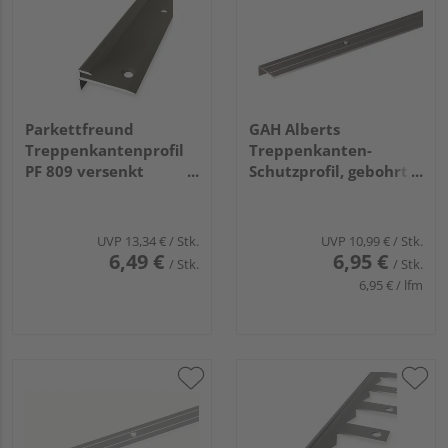
Parkettfreund
GAH Alberts
Treppenkantenprofil
Treppenkanten-
PF 809 versenkt
Schutzprofil, gebohrt,
gebohrt 30x13mm
Alu edelst.elox.,
3mm 1m Alu eloxiert
LxBxHxS
bronze
1000x24,5x20x1,5mm
UVP
13,34 €
/ Stk.
UVP
10,99 €
/ Stk.
6,49 €
6,95 €
/ Stk.
/ Stk.
6,95 € / lfm