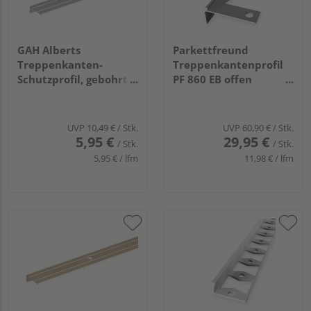
GAH Alberts
Parkettfreund
Treppenkanten-
Treppenkantenprofil
Schutzprofil, gebohrt,
PF 860 EB offen
Alu silber elox.,
gestanzt 48x19mm
LxBxHxS
3mm 2,5m Alu eloxiert
1000x24,5x10x1,5mm
edelstahlop.
UVP
10,49 €
/ Stk.
UVP
60,90 €
/ Stk.
5,95 €
29,95 €
/ Stk.
/ Stk.
5,95 € / lfm
11,98 € / lfm