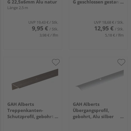
G 22,5x6mm Alu natur
G geschlossen gestanzt
Länge 2,5 m
21x4,5x1,5mm 3mm
2,5m Alu natur
UVP
19,43 €
/ Stk.
UVP
18,68 €
/ Stk.
9,95 €
12,95 €
/ Stk.
/ Stk.
3,98 € / lfm
5,18 € / lfm
GAH Alberts
GAH Alberts
Treppenkanten-
Übergangsprofil,
Schutzprofil, gebohrt,
gebohrt, Alu silber
Alu edelst.elox.,
elox., LxBxS
LxBxHxS
900x30x1,0mm