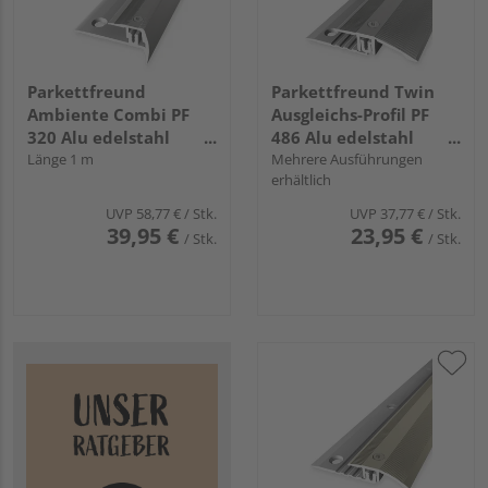
Parkettfreund
Parkettfreund Twin
Ambiente Combi PF
Ausgleichs-Profil PF
320 Alu edelstahl
486 Alu edelstahl
eloxiert
Länge 1 m
eloxiert
Mehrere Ausführungen
erhältlich
UVP
58,77 €
/ Stk.
UVP
37,77 €
/ Stk.
39,95 €
23,95 €
/ Stk.
/ Stk.