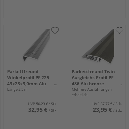
Parkettfreund
Parkettfreund Twin
Winkelprofil PF 225
Ausgleichs-Profil PF
43x23x3,0mm Alu
486 Alu bronze
silber eloxiert
Länge 2,5 m
eloxiert
Mehrere Ausführungen
erhältlich
UVP
50,23 €
/ Stk.
UVP
37,77 €
/ Stk.
32,95 €
23,95 €
/ Stk.
/ Stk.