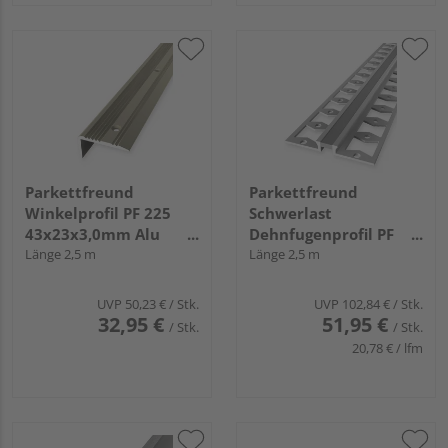
Parkettfreund
Parkettfreund
Winkelprofil PF 225
Schwerlast
43x23x3,0mm Alu
Dehnfugenprofil PF
sand eloxiert
Länge 2,5 m
302 S Alu eloxiert
Länge 2,5 m
silber / grau
UVP
50,23 €
/ Stk.
UVP
102,84 €
/ Stk.
32,95 €
51,95 €
/ Stk.
/ Stk.
20,78 € / lfm