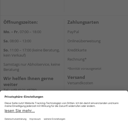
Öffnungszeiten:
Zahlungsarten
Mo. – Fr.
07:00 – 18:00
PayPal
Sa.
08:00 – 13:00
Onlineüberweisung
So.
11:00 – 17:00 (keine Beratung,
Kreditkarte
kein Verkauf)
Rechnung*
Samstags nur Abholservice, keine
*Bonität vorausgesetzt
Beratung
Versand
Wir helfen Ihnen gerne
Versandkosten
weiter
Tel.:
+49 4121 48780
E-Mail:
onlineshop@holz-
junge.de
WhatsApp