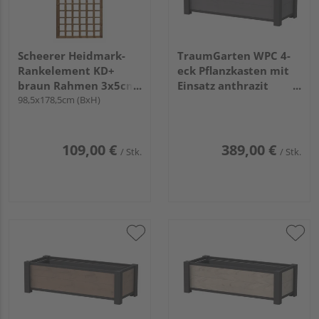
Scheerer Heidmark-
TraumGarten WPC 4-
Rankelement KD+
eck Pflanzkasten mit
braun Rahmen 3x5cm,
Einsatz anthrazit
Gitter 15x15cm, Fichte
98,5x178,5cm (BxH)
129x52x40cm
109,00 €
389,00 €
/ Stk.
/ Stk.