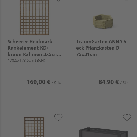
Scheerer Heidmark-
TraumGarten ANNA 6-
Rankelement KD+
eck Pflanzkasten D
braun Rahmen 3x5cm,
75x31cm
Gitter 15x15cm, Fichte
178,5x178,5cm (BxH)
169,00 €
84,90 €
/ Stk.
/ Stk.