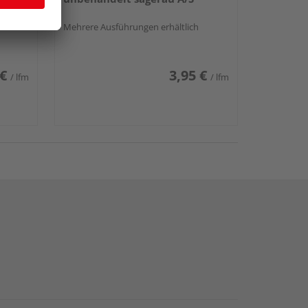
Mehrere Ausführungen erhältlich
 €
3,95 €
/ lfm
/ lfm