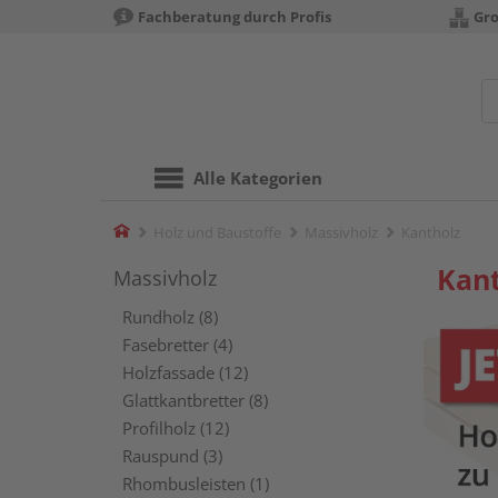
Fachberatung durch Profis
Gro
Alle Kategorien
Home
Holz und Baustoffe
Massivholz
Kantholz
Kant
Massivholz
Rundholz (8)
Fasebretter (4)
Holzfassade (12)
Glattkantbretter (8)
Profilholz (12)
Rauspund (3)
Rhombusleisten (1)