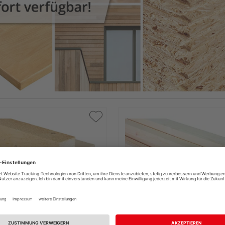
olz Fichte frisch
Kantholz nordische Fichte
andelt sägerau A/B
unbehandelt gehobelt u/s