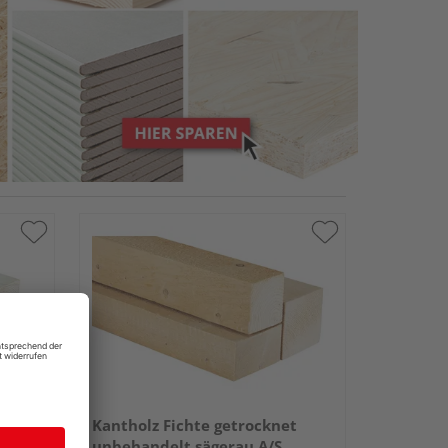
Kantholz Fichte getrocknet
unbehandelt sägerau A/S