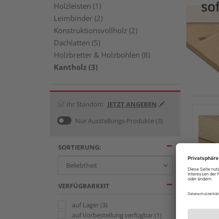
Holzleisten (1)
Leimbinder (2)
Konstruktionsvollholz (2)
Dachlatten (5)
Holzbretter & Holzbohlen (8)
Kantholz (3)
Ihr Standort:
JETZT ANGEBEN
Nur Ausstellungs-Produkte
(3)
SORTIERUNG:
VERFÜGBARKEIT
auf Lager
(3)
Kanth
auf Vorbestellung verfügbar
(1)
unbeh