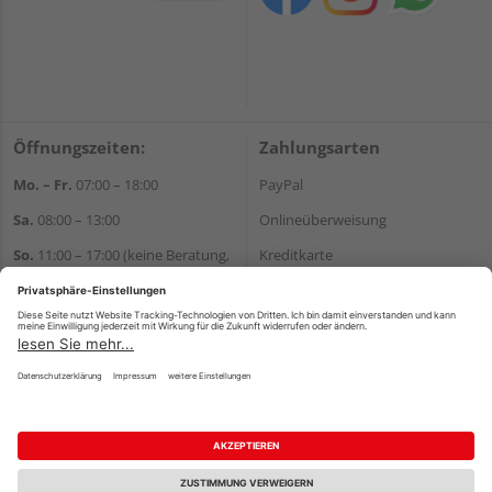
Öffnungszeiten:
Zahlungsarten
Mo. – Fr.
07:00 – 18:00
PayPal
Sa.
08:00 – 13:00
Onlineüberweisung
So.
11:00 – 17:00 (keine Beratung,
Kreditkarte
kein Verkauf)
Rechnung*
Samstags nur Abholservice, keine
*Bonität vorausgesetzt
Beratung
Versand
Wir helfen Ihnen gerne
Versandkosten
weiter
Tel.:
+49 4121 48780
E-Mail:
onlineshop@holz-
junge.de
WhatsApp