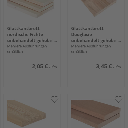
Glattkantbrett
Glattkantbrett
nordische Fichte
Douglasie
unbehandelt gehobelt
unbehandelt gehobelt
u/s hobelfallend
Mehrere Ausführungen
hobelfallend
Mehrere Ausführungen
erhältlich
erhältlich
2,05 €
3,45 €
/ lfm
/ lfm