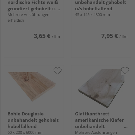
nordische Fichte weiß
unbehandelt gehobelt
grundiert gehobelt u/s
u/s hobelfallend
hobelfallend
Mehrere Ausführungen
45 x 145 x 4800 mm
erhältlich
3,65 €
7,95 €
/ lfm
/ lfm
Bohle Douglasie
Glattkantbrett
unbehandelt gehobelt
amerikanische Kiefer
hobelfallend
unbehandelt
60 x 200 x 6000 mm
hobelfallend
Mehrere Ausführungen