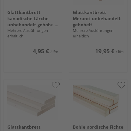
Glattkantbrett
Glattkantbrett
kanadische Lärche
Meranti unbehandelt
unbehandelt gehobelt
gehobelt
hobelfallend
Mehrere Ausführungen
Mehrere Ausführungen
erhältlich
erhältlich
4,95 €
19,95 €
/ lfm
/ lfm
Glattkantbrett
Bohle nordische Fichte