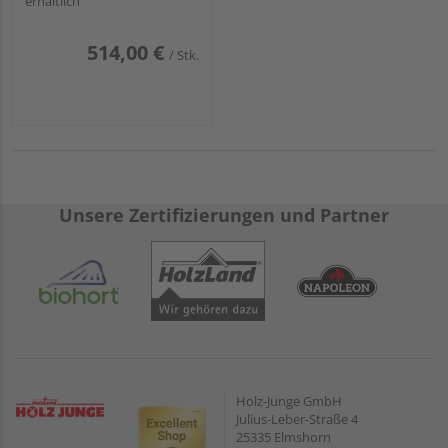
erhältlich
Beanspruchungsgruppe
S mit Bodendichtung
"FUNKTION"
514,00 €
/ Stk.
Unsere Zertifizierungen und Partner
Holz-Junge GmbH
Julius-Leber-Straße 4
25335 Elmshorn