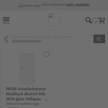
Mein Standort:
Jetzt angeben
Türen, Fenster und Treppen
Innentüren
Schallschutztüren
PRÜM Schallschutztür
Weißlack ähnlich RAL
9010 glatt Vollspan
KK3 SSK1
Mehrere Ausführungen