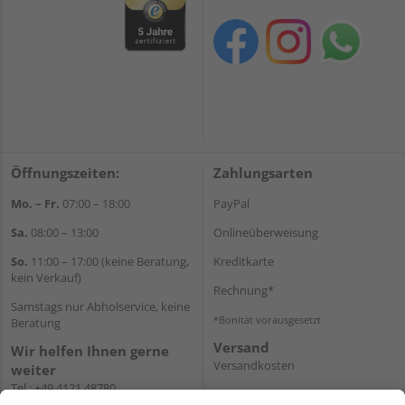
Öffnungszeiten:
Zahlungsarten
Mo. – Fr.
07:00 – 18:00
PayPal
Sa.
08:00 – 13:00
Onlineüberweisung
So.
11:00 – 17:00 (keine Beratung,
Kreditkarte
kein Verkauf)
Rechnung*
Samstags nur Abholservice, keine
*Bonität vorausgesetzt
Beratung
Versand
Wir helfen Ihnen gerne
Versandkosten
weiter
Tel.:
+49 4121 48780
E-Mail:
onlineshop@holz-