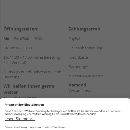
Öffnungszeiten:
Zahlungsarten
Mo. – Fr.
07:00 – 18:00
PayPal
Sa.
08:00 – 13:00
Onlineüberweisung
So.
11:00 – 17:00 (keine Beratung,
Kreditkarte
kein Verkauf)
Rechnung*
Samstags nur Abholservice, keine
*Bonität vorausgesetzt
Beratung
Versand
Wir helfen Ihnen gerne
Versandkosten
weiter
Tel.:
+49 4121 48780
E-Mail:
onlineshop@holz-
junge.de
WhatsApp