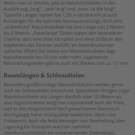
Wenn man so möchte, gibt es Massivholzdielen in der
Ausführung „lang“, „sehr lang“ und „wow, ist die lang!“.
Typische Längen starten bei 1,50 m (es braucht ja auch
Kurzlängen für die optimale Raumausnutzung), doch eine
„ordentliche“ Massivholzdiele hat eine Länge von 2 Metern
bis 6 Metern. „Raumlange“ Dielen haben den besonderen
Charme, dass eine Diele komplett und ohne Stöße an den
Kopfenden das Zimmer ausfüllt: ein beeindruckender
optischer Effekt! Die Stärke von Massivholzdielen liegt
typischerweise bei 20 mm oder mehr, sogenannte
Renovierungsdielen gibt es auch mit Stärken von ca. 15 mm.
Raumlängen & Schlossdielen
Besonders großformatige Massivholzdielen werden gerne
auch als Schlossdielen bezeichnet. Spezialisten fertigen sogar
Massivholzdielen mit Längen deutlich über 10 Metern an,
aber logischerweise steigt hier exponentiell auch der Preis,
weil es des entsprechend hoch gewachsenen Stamms in
durchgängig hoher Holzqualität bedarf (vor allem vom
Erdstamm). Auch die Anforderungen von Bearbeitung über
Lagerung bis Transport wachsen natürlich
überdurchschnittlich bei entsprechender Dielenlänge!