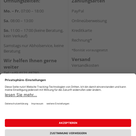
Öffnungszeiten:
Zahlungsarten
Mo. – Fr.
07:00 – 18:00
PayPal
Sa.
08:00 – 13:00
Onlineüberweisung
So.
11:00 – 17:00 (keine Beratung,
Kreditkarte
kein Verkauf)
Rechnung*
Samstags nur Abholservice, keine
*Bonität vorausgesetzt
Beratung
Versand
Wir helfen Ihnen gerne
Versandkosten
weiter
Tel.:
+49 4121 48780
E-Mail:
onlineshop@holz-
junge.de
WhatsApp
Impressum
AGB
Widerruf
Datenschutz
Reservierungsbedingungen
Vertrag widerrufen