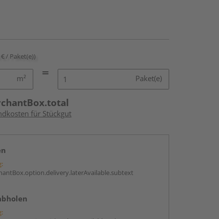
 € / Paket(e))
m²
Paket(e)
rchantBox.total
ndkosten für Stückgut
en
g:
antBox.option.delivery.laterAvailable.subtext
abholen
g: