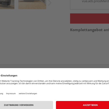
vue.ads.priceMerch
Komplettangebot an
Sie einen unserer vordefinierten Räume aus und erhalten Sie ei