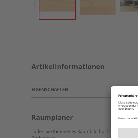
Artikelinformationen
EIGENSCHAFTEN
Raumplaner
Laden Sie Ihr eigenes Raumbild hoch oder wählen 
Bodenbelag.