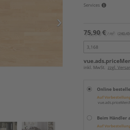
Services
75,90 €
/ m²
(240,45
vue.ads.priceMe
inkl. MwSt.
zzgl. Versa
Online bestell
Auf Vorbestellun
vue.ads.priceMerch
Beim Händler 
Auf Vorbestellun