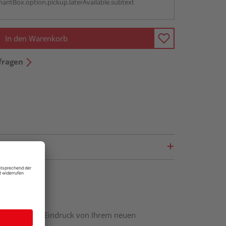
antBox.option.pickup.laterAvailable.subtext
In den Warenkorb
fragen
nen optischen Eindruck von Ihrem neuen