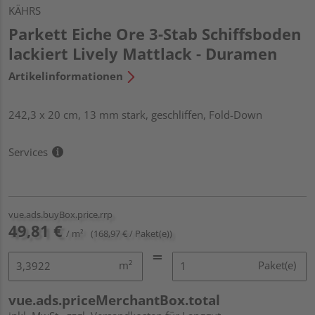
KÄHRS
Parkett Eiche Ore 3-Stab Schiffsboden
lackiert Lively Mattlack - Duramen
Artikelinformationen
242,3 x 20 cm, 13 mm stark, geschliffen, Fold-Down
Services
vue.ads.buyBox.price.rrp
49,81 €
/ m²
(168,97 € / Paket(e))
m²
Paket(e)
vue.ads.priceMerchantBox.total