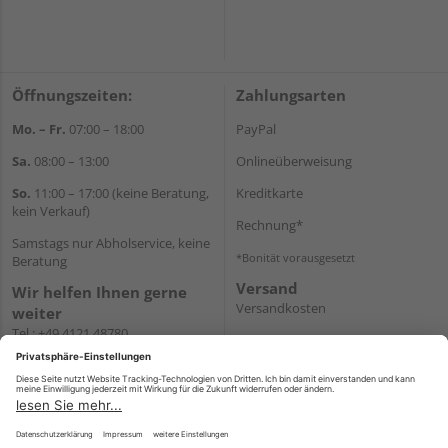
Öffnungszeiten:
Zahlungsarten
Mo. – Fr.
07:00 – 18:00
PayPal
Sa.
08:00 – 13:00
Onlineüberweisung
So.
11:00 – 17:00 (keine Beratung,
Kreditkarte
kein Verkauf)
Rechnung*
Samstags nur Abholservice, keine
*Bonität vorausgesetzt
Beratung
Versand
Wir helfen Ihnen gerne
Versandkosten
weiter
Tel.:
+49 4121 48780
E-Mail:
onlineshop@holz-
junge.de
WhatsApp