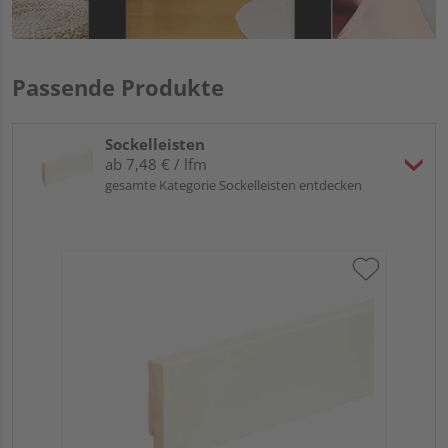
Passende Produkte
Sockelleisten
ab 7,48 € / lfm
gesamte Kategorie Sockelleisten entdecken
Neu
L0
Fic