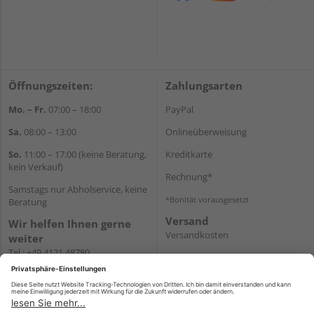
Öffnungszeiten:
Zahlungsarten
Mo. – Fr.
07:00 – 18:00
PayPal
Sa.
08:00 – 13:00
Onlineüberweisung
So.
11:00 – 17:00 (keine Beratung,
Kreditkarte
kein Verkauf)
Rechnung*
Samstags nur Abholservice, keine
*Bonität vorausgesetzt
Beratung
Versand
Wir helfen Ihnen gerne
Versandkosten
weiter
Tel.:
+49 4121 48780
E-Mail:
onlineshop@holz-
junge.de
WhatsApp