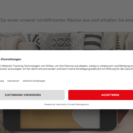
Sie einen unserer vordefinierten Räume aus und erhalten Sie ei
Raumplaner