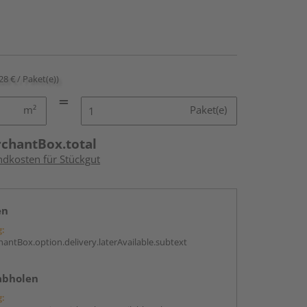
28 € / Paket(e))
m²
Paket(e)
rchantBox.total
ndkosten für Stückgut
en
g:
antBox.option.delivery.laterAvailable.subtext
abholen
g: