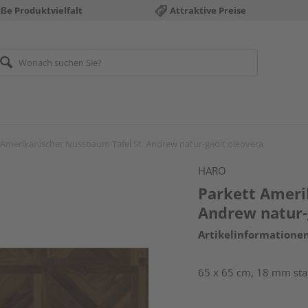
ße Produktvielfalt
Attraktive Preise
 Amerikanischer Nussbaum Tafel St. Andrew natur-geölt oleovera
HARO
Parkett Ameri
Andrew natur-
Artikelinformatione
65 x 65 cm, 18 mm star