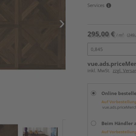
Services
295,00 €
/ m²
(249,
vue.ads.priceMe
inkl. MwSt.
zzgl. Versa
Online bestell
Auf Vorbestellun
vue.ads.priceMerch
Beim Händler 
Auf Vorbestellun