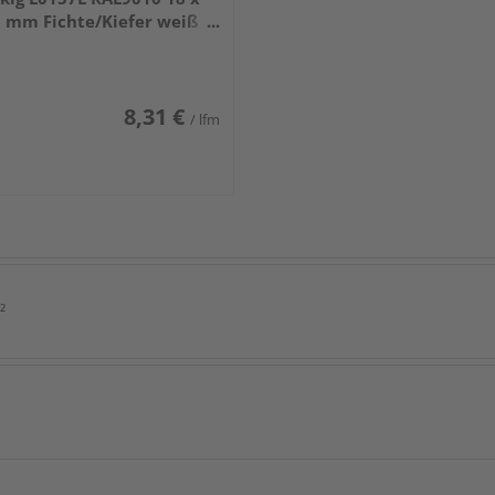
 mm Fichte/Kiefer weiß
ckiert 240 cm
8,31 €
/ lfm
²