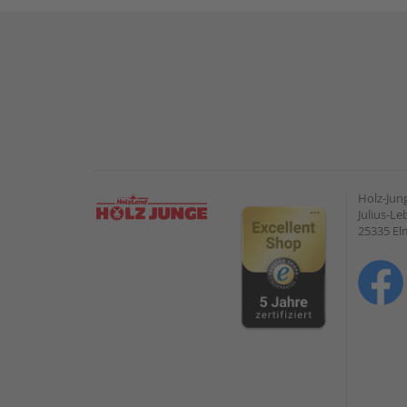
Holz-Ju
Julius-Le
25335 E