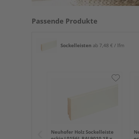
Passende Produkte
Sockelleisten
ab 7,48 € / lfm
Neuhofer Holz Sockelleiste
Ne
eckig L0156L RAL9010 18 x
ec