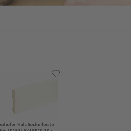
uhofer Holz Sockelleiste
kig L0157L RAL9010 18 x