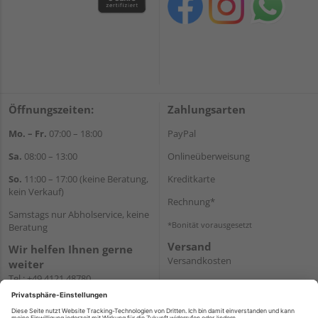
Öffnungszeiten:
Zahlungsarten
Mo. – Fr.
07:00 – 18:00
PayPal
Sa.
08:00 – 13:00
Onlineüberweisung
So.
11:00 – 17:00 (keine Beratung,
Kreditkarte
kein Verkauf)
Rechnung*
Samstags nur Abholservice, keine
*Bonität vorausgesetzt
Beratung
Versand
Wir helfen Ihnen gerne
Versandkosten
weiter
Tel.:
+49 4121 48780
E-Mail:
onlineshop@holz-
junge.de