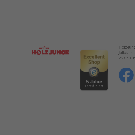
Holz-Ju
Julius-Le
25335 E