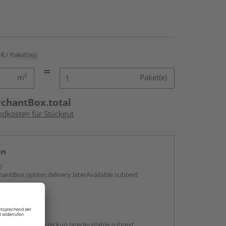
 € / Paket(e))
m²
Paket(e)
rchantBox.total
ndkosten für Stückgut
en
g:
antBox.option.delivery.laterAvailable.subtext
abholen
g:
antBox.option.pickup.laterAvailable.subtext