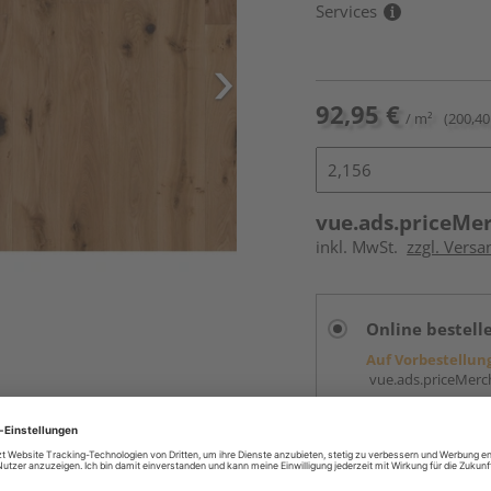
Services
92,95 €
/ m²
(200,40
vue.ads.priceMe
inkl. MwSt.
zzgl. Versa
Online bestell
Auf Vorbestellun
vue.ads.priceMerch
Beim Händler 
Auf Vorbestellun
vue.ads.priceMerch