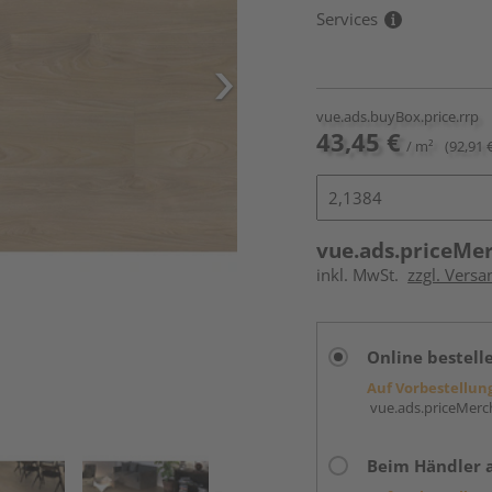
Services
vue.ads.buyBox.price.rrp
43,45 €
/ m²
(92,91 
vue.ads.priceMe
inkl. MwSt.
zzgl. Versa
Online bestell
Auf Vorbestellun
vue.ads.priceMerch
Beim Händler 