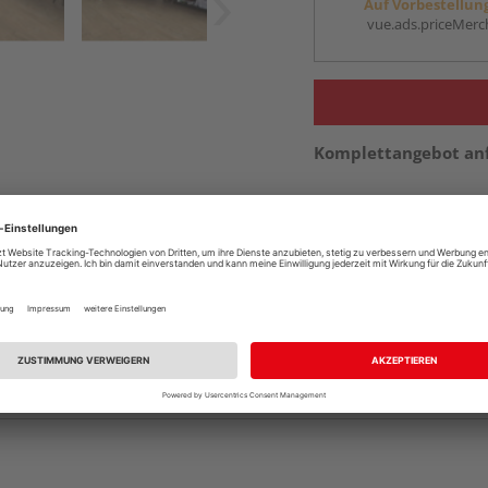
Auf Vorbestellun
vue.ads.priceMerch
Komplettangebot an