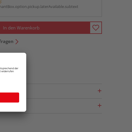
g:
antBox.option.pickup.laterAvailable.subtext
In den Warenkorb
fragen