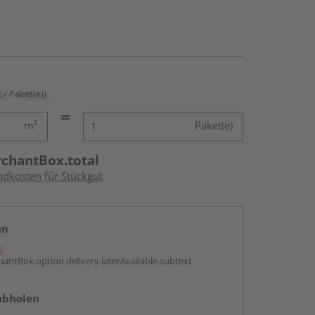
€ / Paket(e))
m²
Paket(e)
rchantBox.total
ndkosten für Stückgut
en
g:
antBox.option.delivery.laterAvailable.subtext
abholen