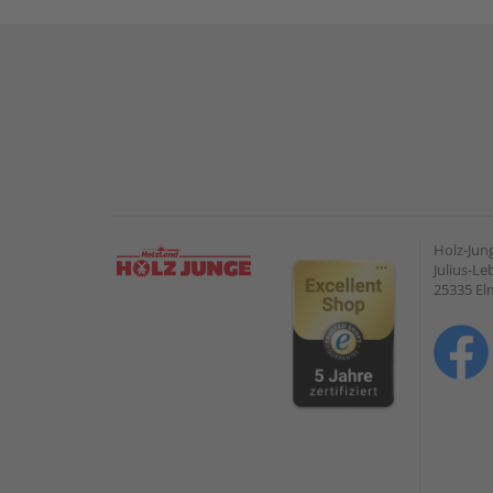
Holz-Ju
Julius-Le
25335 E