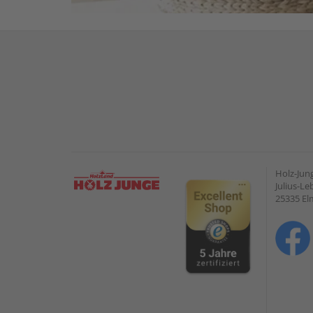
Holz-Ju
Julius-Le
25335 E