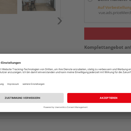
Auf Vorbestellun
vue.ads.priceMerch
Komplettangebot an