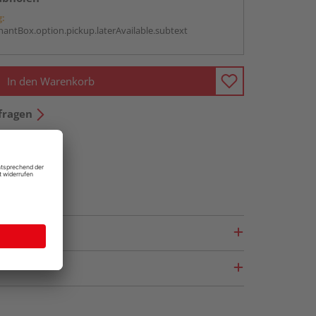
g:
antBox.option.pickup.laterAvailable.subtext
In den Warenkorb
fragen