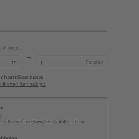
€ / Paket(e))
m²
Paket(e)
rchantBox.total
ndkosten für Stückgut
en
g:
antBox.option.delivery.laterAvailable.subtext
abholen