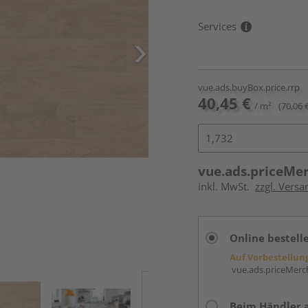
Services
vue.ads.buyBox.price.rrp
40,45 €
/ m²
(70,06 
vue.ads.priceMe
inkl. MwSt.
zzgl. Versa
Online bestell
Auf Vorbestellun
vue.ads.priceMerch
Beim Händler 