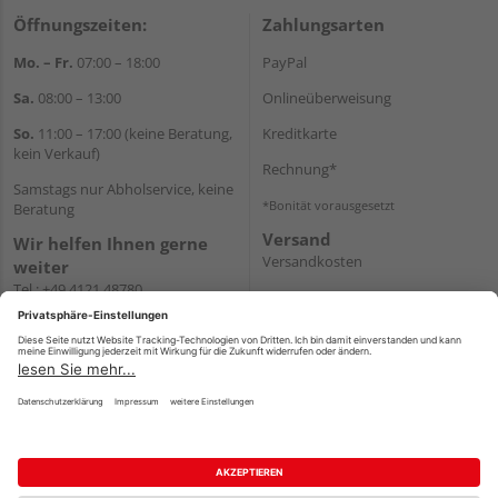
Öffnungszeiten:
Zahlungsarten
Mo. – Fr.
07:00 – 18:00
PayPal
Sa.
08:00 – 13:00
Onlineüberweisung
So.
11:00 – 17:00 (keine Beratung,
Kreditkarte
kein Verkauf)
Rechnung*
Samstags nur Abholservice, keine
*Bonität vorausgesetzt
Beratung
Versand
Wir helfen Ihnen gerne
Versandkosten
weiter
Tel.:
+49 4121 48780
E-Mail:
onlineshop@holz-
junge.de
WhatsApp
Impressum
AGB
Widerruf
Datenschutz
Reservierungsbedingungen
Vertrag widerrufen