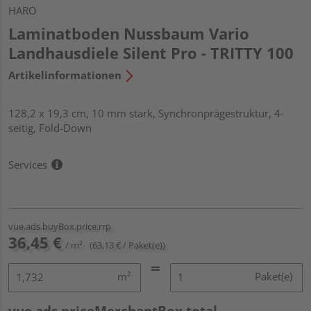
HARO
Laminatboden Nussbaum Vario
Landhausdiele Silent Pro - TRITTY 100
Artikelinformationen
128,2 x 19,3 cm, 10 mm stark, Synchronprägestruktur, 4-
seitig, Fold-Down
Services
vue.ads.buyBox.price.rrp
36,45 €
/ m²
(63,13 € / Paket(e))
m²
Paket(e)
vue.ads.priceMerchantBox.total