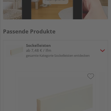
Passende Produkte
Sockelleisten
ab 7,48 € / lfm
gesamte Kategorie Sockelleisten entdecken
Neu
L0
Fic