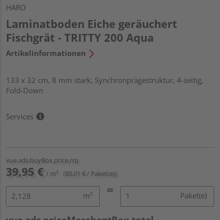
HARO
Laminatboden Eiche geräuchert
Fischgrät - TRITTY 200 Aqua
Artikelinformationen
133 x 32 cm, 8 mm stark, Synchronprägestruktur, 4-seitig,
Fold-Down
Services
vue.ads.buyBox.price.rrp
39,95 €
/ m²
(85,01 € / Paket(e))
m²
Paket(e)
vue.ads.priceMerchantBox.total