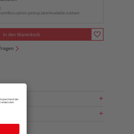
g:
antBox.option.pickup.laterAvailable.subtext
In den Warenkorb
fragen