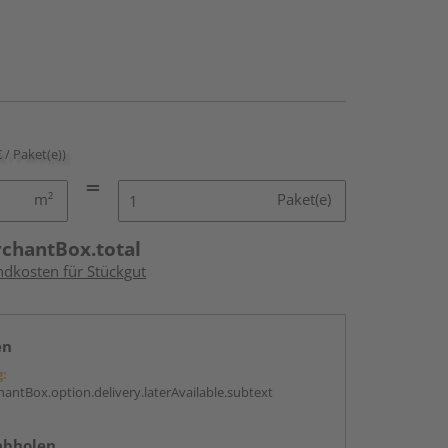
€ / Paket(e))
m²
Paket(e)
rchantBox.total
ndkosten für Stückgut
en
g:
antBox.option.delivery.laterAvailable.subtext
abholen