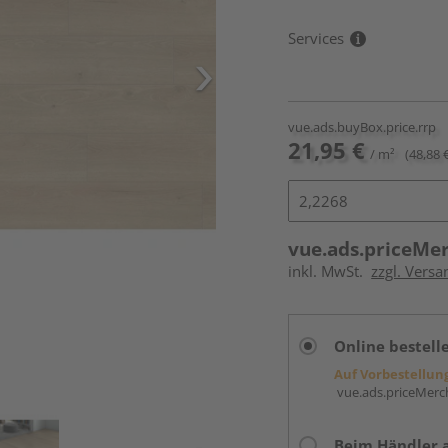
Services
vue.ads.buyBox.price.rrp
21,95 €
/ m²
(48,88 
vue.ads.priceMe
inkl. MwSt.
zzgl. Versa
Online bestell
Auf Vorbestellun
vue.ads.priceMerch
Beim Händler 