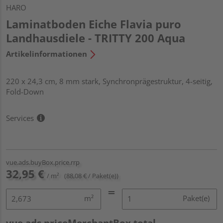
HARO
Laminatboden Eiche Flavia puro
Landhausdiele - TRITTY 200 Aqua
Artikelinformationen
220 x 24,3 cm, 8 mm stark, Synchronprägestruktur, 4-seitig,
Fold-Down
Services
vue.ads.buyBox.price.rrp
32,95 €
/ m²
(88,08 € / Paket(e))
m²
Paket(e)
vue.ads.priceMerchantBox.total