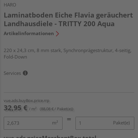
HARO
Laminatboden Eiche Flavia geräuchert
Landhausdiele - TRITTY 200 Aqua
Artikelinformationen
220 x 24,3 cm, 8 mm stark, Synchronprägestruktur, 4-seitig,
Fold-Down
Services
vue.ads.buyBox.price.rrp
32,95 €
/ m²
(88,08 € / Paket(e))
m²
Paket(e)
vue.ads.priceMerchantBox.total