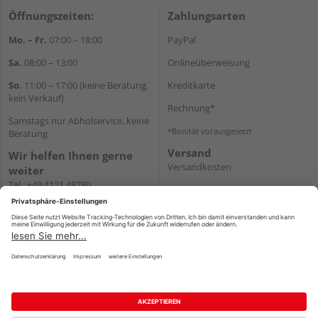
Öffnungszeiten:
Zahlungsarten
Mo. – Fr.
07:00 – 18:00
PayPal
Sa.
08:00 – 13:00
Onlineüberweisung
So.
11:00 – 17:00 (keine Beratung,
Kreditkarte
kein Verkauf)
Rechnung*
Samstags nur Abholservice, keine
*Bonität vorausgesetzt
Beratung
Versand
Wir helfen Ihnen gerne
Versandkosten
weiter
Tel.:
+49 4121 48780
E-Mail:
onlineshop@holz-
junge.de
WhatsApp
Impressum
AGB
Widerruf
Datenschutz
Reservierungsbedingungen
Vertrag widerrufen