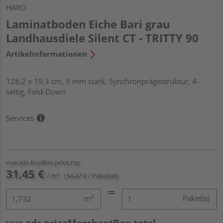
HARO
Laminatboden Eiche Bari grau
Landhausdiele Silent CT - TRITTY 90
Artikelinformationen
128,2 x 19,3 cm, 9 mm stark, Synchronprägestruktur, 4-
seitig, Fold-Down
Services
vue.ads.buyBox.price.rrp
31,45 €
/ m²
(54,47 € / Paket(e))
m²
Paket(e)
vue.ads.priceMerchantBox.total