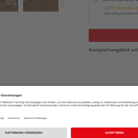
Auf Vorbestellun
vue.ads.priceMerch
Komplettangebot an