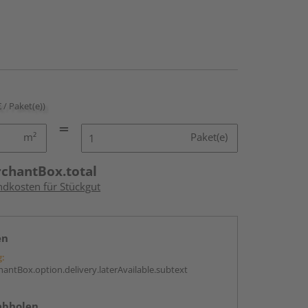
€ / Paket(e))
m²
Paket(e)
rchantBox.total
ndkosten für Stückgut
en
g:
antBox.option.delivery.laterAvailable.subtext
abholen