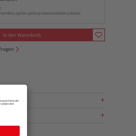
g:
antBox.option.pickup.laterAvailable.subtext
In den Warenkorb
fragen