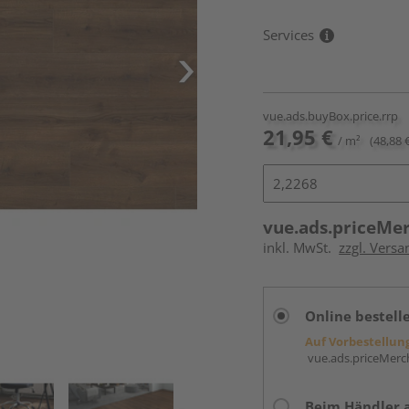
Services
vue.ads.buyBox.price.rrp
21,95 €
/ m²
(48,88 
vue.ads.priceMe
inkl. MwSt.
zzgl. Versa
Online bestell
Auf Vorbestellun
vue.ads.priceMerch
Beim Händler 