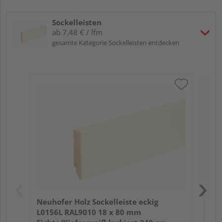
Sockelleisten
ab 7,48 € / lfm
gesamte Kategorie Sockelleisten entdecken
Neu
L0
Fic
Neuhofer Holz Sockelleiste eckig
L0156L RAL9010 18 x 80 mm