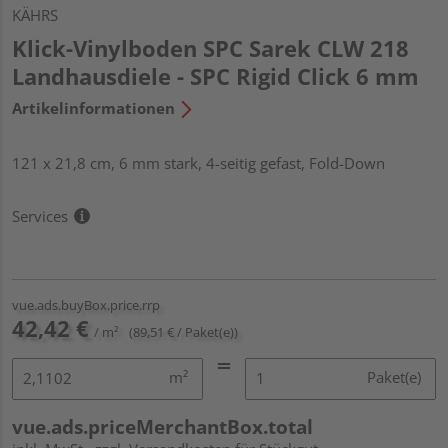
KÄHRS
Klick-Vinylboden SPC Sarek CLW 218
Landhausdiele - SPC Rigid Click 6 mm
Artikelinformationen
121 x 21,8 cm, 6 mm stark, 4-seitig gefast, Fold-Down
Services
vue.ads.buyBox.price.rrp
42,42 €
/ m²
(89,51 € / Paket(e))
m²
Paket(e)
vue.ads.priceMerchantBox.total