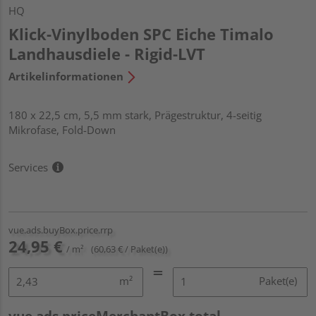
HQ
Klick-Vinylboden SPC Eiche Timalo
Landhausdiele - Rigid-LVT
Artikelinformationen
180 x 22,5 cm, 5,5 mm stark, Prägestruktur, 4-seitig
Mikrofase, Fold-Down
Services
vue.ads.buyBox.price.rrp
24,95 €
/ m²
(60,63 € / Paket(e))
m²
Paket(e)
vue.ads.priceMerchantBox.total