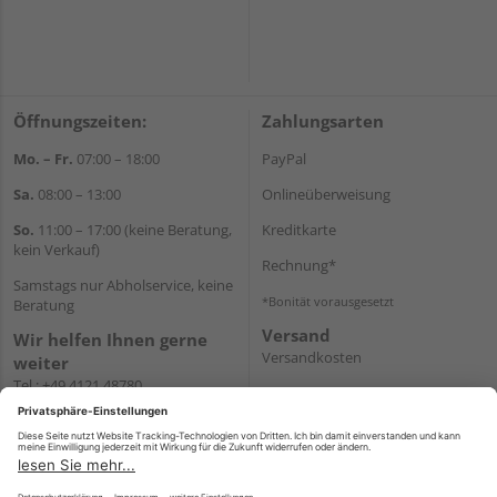
Öffnungszeiten:
Zahlungsarten
Mo. – Fr.
07:00 – 18:00
PayPal
Sa.
08:00 – 13:00
Onlineüberweisung
So.
11:00 – 17:00 (keine Beratung,
Kreditkarte
kein Verkauf)
Rechnung*
Samstags nur Abholservice, keine
*Bonität vorausgesetzt
Beratung
Versand
Wir helfen Ihnen gerne
Versandkosten
weiter
Tel.:
+49 4121 48780
E-Mail:
onlineshop@holz-
junge.de
WhatsApp