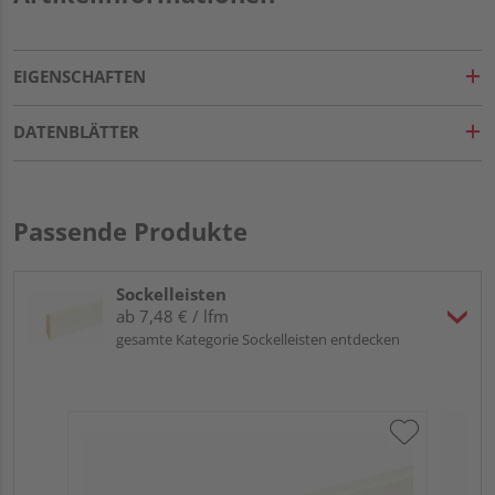
EIGENSCHAFTEN
DATENBLÄTTER
Passende Produkte
Sockelleisten
ab 7,48 € / lfm
gesamte Kategorie Sockelleisten entdecken
Neu
L0
Fic