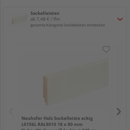
Sockelleisten
ab 7,48 € / lfm
gesamte Kategorie Sockelleisten entdecken
Neu
L0
Fic
Neuhofer Holz Sockelleiste eckig
L0156L RAL9010 18 x 80 mm