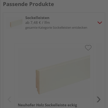
Passende Produkte
Sockelleisten
ab 7,48 € / lfm
gesamte Kategorie Sockelleisten entdecken
Neu
L0
Fic
Neuhofer Holz Sockelleiste eckig