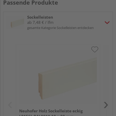
Passende Produkte
Sockelleisten
ab 7,48 € / lfm
gesamte Kategorie Sockelleisten entdecken
Neu
L0
Fic
Neuhofer Holz Sockelleiste eckig