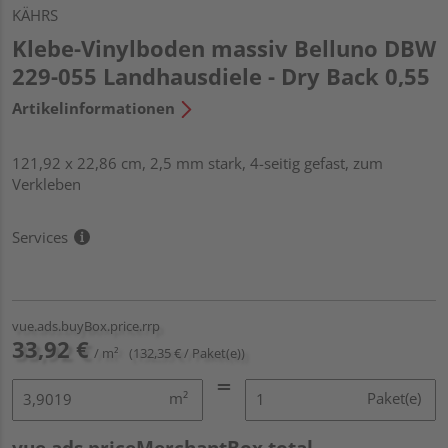
KÄHRS
Klebe-Vinylboden massiv Belluno DBW
229-055 Landhausdiele - Dry Back 0,55
Artikelinformationen
121,92 x 22,86 cm, 2,5 mm stark, 4-seitig gefast, zum
Verkleben
Services
vue.ads.buyBox.price.rrp
33,92 €
/ m²
(132,35 € / Paket(e))
m²
Paket(e)
vue.ads.priceMerchantBox.total