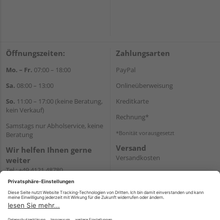
Öffnungszeiten:
Zahlungsarten
Mo. – Fr.
07:00 – 18:00
PayPal
Sa.
08:00 – 13:00
Onlineüberweisung
So.
11:00 – 17:00 (keine Beratung,
Kreditkarte
kein Verkauf)
Rechnung*
Samstags nur Abholservice, keine
*Bonität vorausgesetzt
Beratung
Versand
Wir helfen Ihnen gerne
Versandkosten
weiter
Tel.:
+49 4121 48780
E-Mail:
onlineshop@holz-
junge.de
WhatsApp