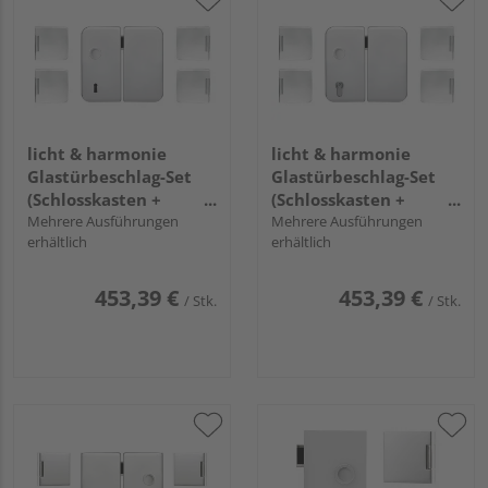
licht & harmonie
licht & harmonie
Glastürbeschlag-Set
Glastürbeschlag-Set
(Schlosskasten +
(Schlosskasten +
Bänder) 2-flügelig
Mehrere Ausführungen
Bänder) 2-flügelig
Mehrere Ausführungen
erhältlich
erhältlich
"Rundform 2.0"
"Rundform 2.1"
453,39 €
453,39 €
/ Stk.
/ Stk.