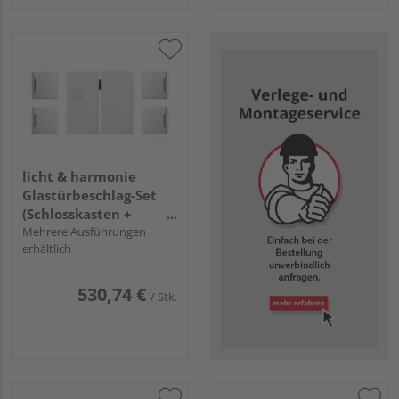
licht & harmonie
Glastürbeschlag-Set
(Schlosskasten +
Bänder) 2-flügelig
Mehrere Ausführungen
erhältlich
"Impuls 2.1"
530,74 €
/ Stk.