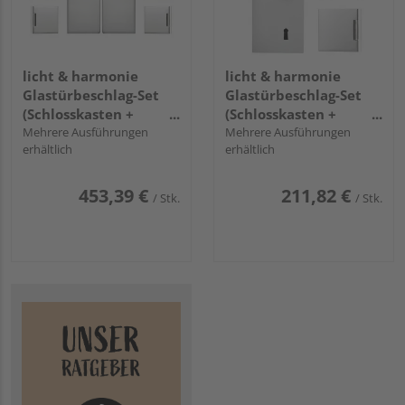
licht & harmonie
licht & harmonie
Glastürbeschlag-Set
Glastürbeschlag-Set
(Schlosskasten +
(Schlosskasten +
Bänder) 2-flügelig
Mehrere Ausführungen
Bänder) "Impuls 2.1"
Mehrere Ausführungen
erhältlich
erhältlich
"Square 2.1"
453,39 €
211,82 €
/ Stk.
/ Stk.