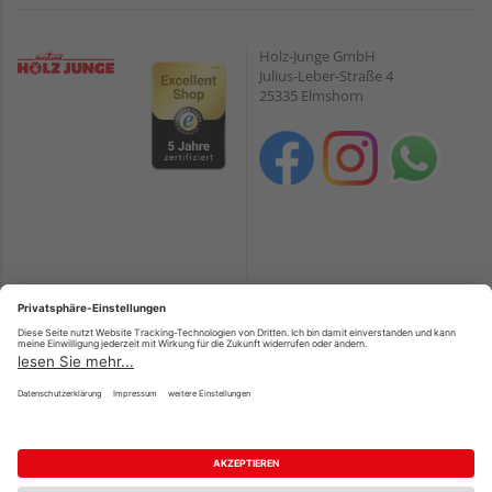
Holz-Junge GmbH
Julius-Leber-Straße 4
25335 Elmshorn
Öffnungszeiten:
Zahlungsarten
Mo. – Fr.
07:00 – 18:00
PayPal
Sa.
08:00 – 13:00
Onlineüberweisung
So.
11:00 – 17:00 (keine Beratung,
Kreditkarte
kein Verkauf)
Rechnung*
Samstags nur Abholservice, keine