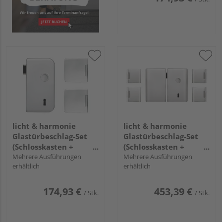
licht & harmonie
licht & harmonie
Glastürbeschlag-Set
Glastürbeschlag-Set
(Schlosskasten +
(Schlosskasten +
Bänder) "Rundform
Mehrere Ausführungen
Bänder) 2-flügelig
Mehrere Ausführungen
erhältlich
erhältlich
2.0"
"Pure 2.0"
174,93 €
453,39 €
/ Stk.
/ Stk.