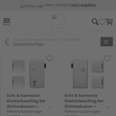
Mein Standort:
Jetzt angeben
Türen, Fenster und Treppen
Tür-Zubehör
Glastürbeschläge
licht & harmonie
licht & harmonie
Glastürbeschlag-Set
Glastürbeschlag-Set
(Schlosskasten +
(Schlosskasten +
Bänder) "Rundform
Mehrere Ausführungen
Bänder) "Square 2.1"
Mehrere Ausführungen