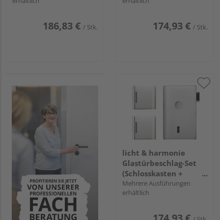
erhältlich
erhältlich
2.1"
186,83 €
174,93 €
/ Stk.
/ Stk.
licht & harmonie
Glastürbeschlag-Set
(Schlosskasten +
Bänder) "Pure 2.0"
Mehrere Ausführungen
erhältlich
174,93 €
/ Stk.