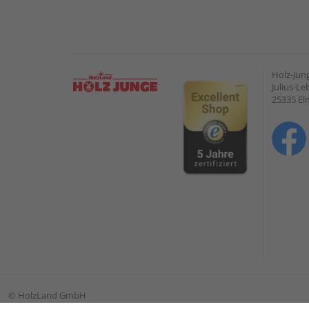
Holz-Ju
Julius-Le
25335 E
©
HolzLand GmbH