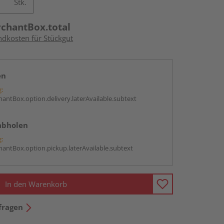
Stk.
rchantBox.total
ndkosten für Stückgut
en
g:
antBox.option.delivery.laterAvailable.subtext
abholen
g:
antBox.option.pickup.laterAvailable.subtext
In den Warenkorb
fragen