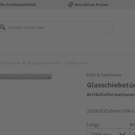
ße Produktvielfalt
Attraktive Preise
chiebetüren
Glasschiebetür Atos - Streifen klar
licht & harmonie
Glasschiebetür
Artikelinformatione
2058x935x8mm DIN vari
Länge
Br