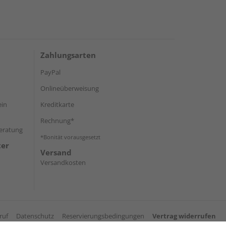
Zahlungsarten
PayPal
Onlineüberweisung
ein
Kreditkarte
Rechnung*
Beratung
*Bonität vorausgesetzt
ter
Versand
Versandkosten
ruf
Datenschutz
Reservierungsbedingungen
Vertrag widerrufen