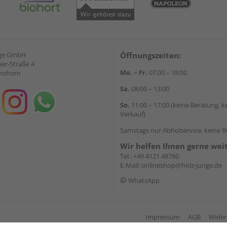
nge GmbH
Öffnungszeiten:
ber-Straße 4
Mo. – Fr.
07:00 – 18:00
lmshorn
Sa.
08:00 – 13:00
So.
11:00 – 17:00 (keine Beratung, k
Verkauf)
Samstags nur Abholservice, keine 
Wir helfen Ihnen gerne wei
Tel.:
+49 4121 48780
E-Mail:
onlineshop@holz-junge.de
WhatsApp
Impressum
AGB
Wider