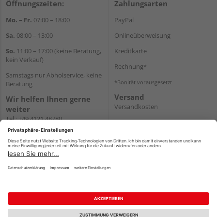
Öffnungszeiten:
Zahlungsarten
Mo. – Fr.
07:00 – 18:00
PayPal
Sa.
08:00 – 13:00
Onlineüberweisung
So.
11:00 – 17:00 (keine Beratung,
Kreditkarte
kein Verkauf)
Rechnung*
Samstags nur Abholservice, keine
*Bonität vorausgesetzt
Beratung
Versand
Wir helfen Ihnen gerne
Versandkosten
weiter
Tel.:
+49 4121 48780
E-Mail:
onlineshop@holz-
junge.de
WhatsApp
Impressum
AGB
Widerruf
Datenschutz
Reservierungsbedingungen
Vertrag widerrufen