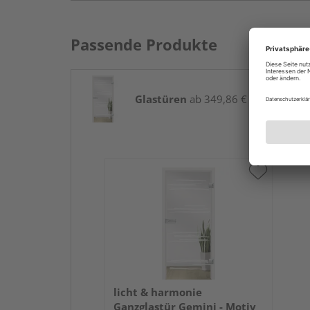
Passende Produkte
Glastüren
ab 349,86 € / Stk.
licht & harmonie
Ganzglastür Gemini - Motiv