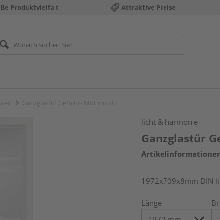
ße Produktvielfalt
Attraktive Preise
üren
Ganzglastür Gemini - Motiv matt
licht & harmonie
Ganzglastür G
Artikelinformatione
1972x709x8mm DIN link
Länge
Br