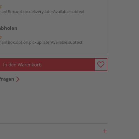
g:
antBox.option.delivery.laterAvailable.subtext
abholen
g:
antBox.option.pickup.laterAvailable.subtext
In den Warenkorb
fragen