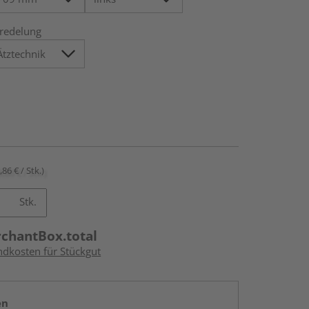
redelung
,86 € / Stk.)
Stk.
rchantBox.total
ndkosten für Stückgut
en