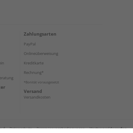
Zahlungsarten
PayPal
Onlineüberweisung
ein
Kreditkarte
Rechnung*
Beratung
*Bonität vorausgesetzt
ter
Versand
Versandkosten
ruf
Datenschutz
Reservierungsbedingungen
Vertrag widerrufen