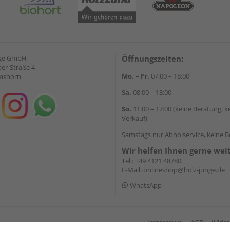
nge GmbH
Öffnungszeiten:
ber-Straße 4
Mo. – Fr.
07:00 – 18:00
lmshorn
Sa.
08:00 – 13:00
So.
11:00 – 17:00 (keine Beratung, k
Verkauf)
Samstags nur Abholservice, keine 
Wir helfen Ihnen gerne wei
Tel.:
+49 4121 48780
E-Mail:
onlineshop@holz-junge.de
WhatsApp
Impressum
AGB
Wider