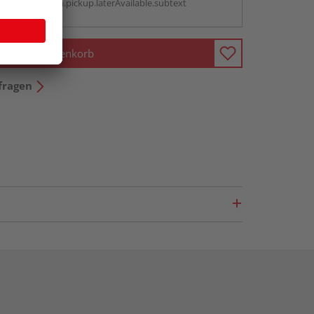
antBox.option.pickup.laterAvailable.subtext
In den Warenkorb
fragen