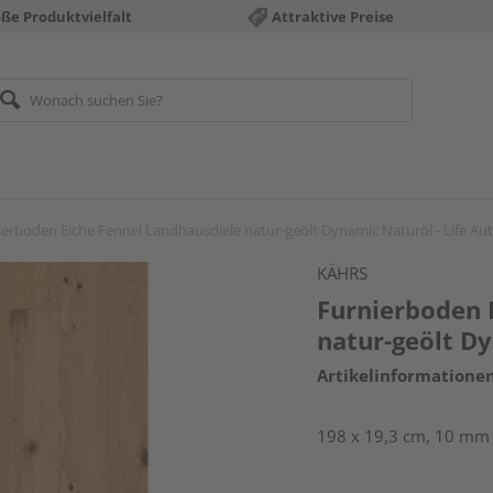
ße Produktvielfalt
Attraktive Preise
ierboden Eiche Fennel Landhausdiele natur-geölt Dynamic Naturöl - Life Au
KÄHRS
Furnierboden 
natur-geölt Dy
Artikelinformatione
198 x 19,3 cm, 10 mm s