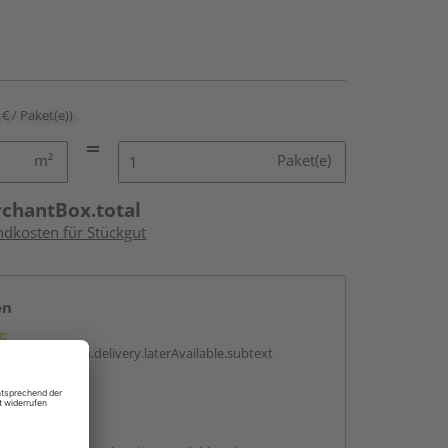
 € / Paket(e))
m²
Paket(e)
rchantBox.total
ndkosten für Stückgut
en
g:
antBox.option.delivery.laterAvailable.subtext
abholen
g: