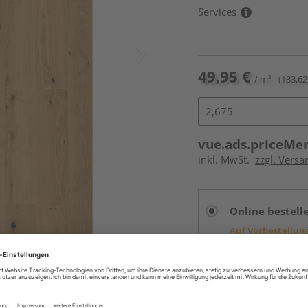
Services
49,95 €
/ m²
(133,62
vue.ads.priceMe
inkl. MwSt.
zzgl. Versa
Online bestell
Auf Vorbestellun
vue.ads.priceMerch
Beim Händler 
Auf Vorbestellun