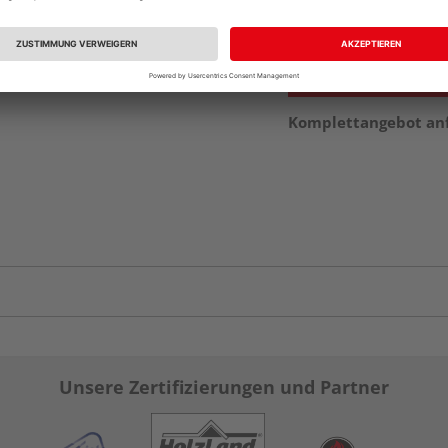
vue.ads.priceMerch
Komplettangebot an
Unsere Zertifizierungen und Partner