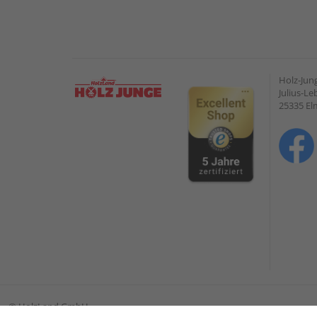
Holz-Ju
Julius-Le
25335 E
©
HolzLand GmbH