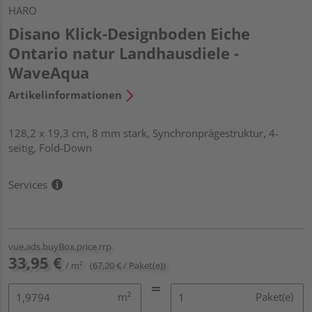
HARO
Disano Klick-Designboden Eiche
Ontario natur Landhausdiele -
WaveAqua
Artikelinformationen
128,2 x 19,3 cm, 8 mm stark, Synchronprägestruktur, 4-
seitig, Fold-Down
Services
vue.ads.buyBox.price.rrp
33,95 €
/ m²
(67,20 € / Paket(e))
m²
Paket(e)