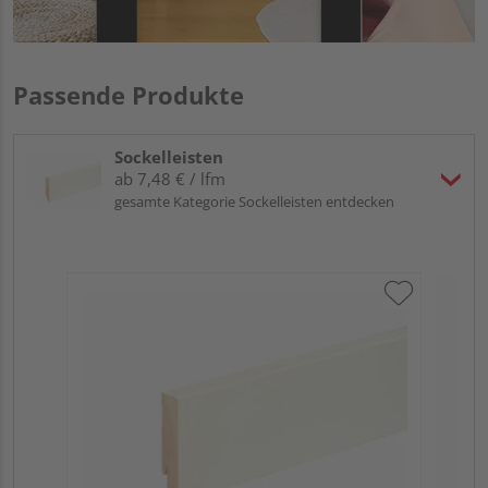
Passende Produkte
Sockelleisten
ab 7,48 € / lfm
gesamte Kategorie Sockelleisten entdecken
Neu
L0
Fic