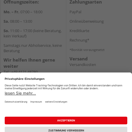
Öffnungszeiten:
Zahlungsarten
Mo. – Fr.
07:00 – 18:00
PayPal
Sa.
08:00 – 13:00
Onlineüberweisung
So.
11:00 – 17:00 (keine Beratung,
Kreditkarte
kein Verkauf)
Rechnung*
Samstags nur Abholservice, keine
*Bonität vorausgesetzt
Beratung
Versand
Wir helfen Ihnen gerne
Versandkosten
weiter
Tel.:
+49 4121 48780
E-Mail:
onlineshop@holz-
junge.de
WhatsApp
Impressum
AGB
Widerruf
Datenschutz
Reservierungsbedingungen
Vertrag widerrufen