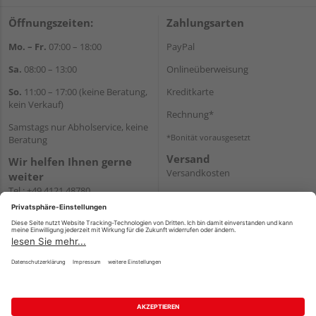
Öffnungszeiten:
Zahlungsarten
Mo. – Fr.
07:00 – 18:00
PayPal
Sa.
08:00 – 13:00
Onlineüberweisung
So.
11:00 – 17:00 (keine Beratung,
Kreditkarte
kein Verkauf)
Rechnung*
Samstags nur Abholservice, keine
*Bonität vorausgesetzt
Beratung
Versand
Wir helfen Ihnen gerne
Versandkosten
weiter
Tel.:
+49 4121 48780
E-Mail:
onlineshop@holz-
junge.de
WhatsApp
Impressum
AGB
Widerruf
Datenschutz