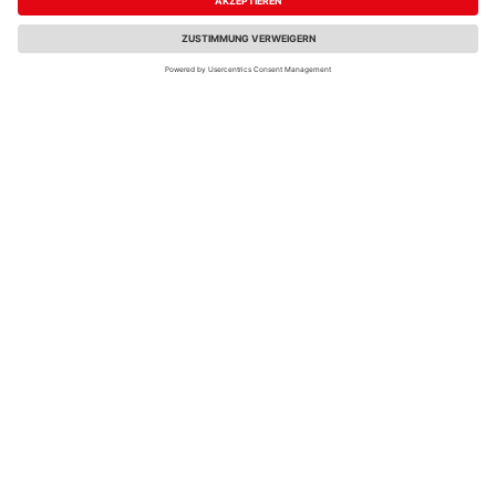
pro clima TENAPP
Climowool climoplus
Auftragswerkzeug für
KB-M Klebeband
Primer 280x125mm
(multi) 10 Rolle
UVP
46,27 €
/ Stk.
UVP
77,35 €
/ Stk.
38,95 €
17,95 €
/ Stk.
/ Stk.
0,72 € / lfm