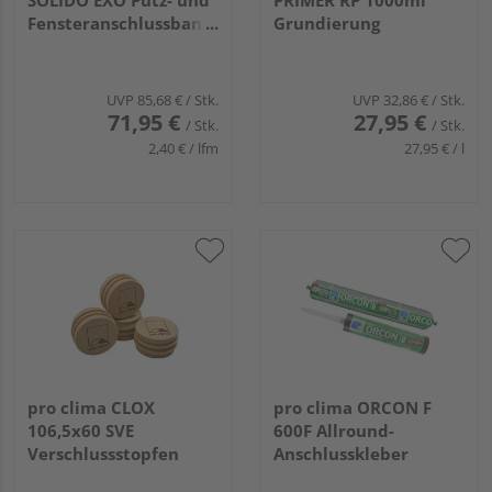
SOLIDO EXO Putz- und
PRIMER RP 1000ml
Fensteranschlussband
Grundierung
für außen
30000x100mm
UVP
85,68 €
/ Stk.
UVP
32,86 €
/ Stk.
71,95 €
27,95 €
/ Stk.
/ Stk.
2,40 € / lfm
27,95 € / l
pro clima CLOX
pro clima ORCON F
106,5x60 SVE
600F Allround-
Verschlussstopfen
Anschlusskleber