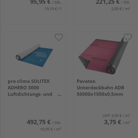
95,95 €
221,25 €
/ Stk.
/ Stk.
19,19 € / l
2,95 € / m²
pro clima SOLITEX
Pavatex
ADHERO 3000
Unterdeckbahn ADB
Luftdichtungs- und
50000x1500x0,5mm
Witterungsschutzbahn
30000x1500mm,
45m²/Rolle
UVP
3,95 €
/ m²
492,75 €
3,75 €
/ Stk.
/ m²
10,95 € / m²