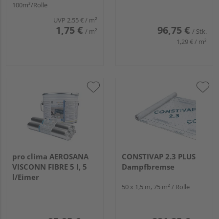
100m²/Rolle
UVP
2,55 €
/ m²
1,75 €
96,75 €
/ m²
/ Stk.
1,29 € / m²
pro clima AEROSANA
CONSTIVAP 2.3 PLUS
VISCONN FIBRE 5 l, 5
Dampfbremse
l/Eimer
50 x 1,5 m, 75 m² / Rolle