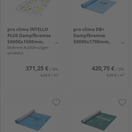
pro clima INTELLO
pro clima DB+
PLUS Dampfbremse
Dampfbremse
50000x1500mm,
50000x1700mm,
75m²/Rolle
Mehrere Ausführungen
85m²/Rolle
erhältlich
371,25 €
420,75 €
/ Stk.
/ Stk.
4,95 € / m²
4,95 € / m²