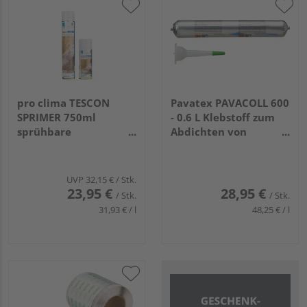
pro clima TESCON
Pavatex PAVACOLL 600
SPRIMER 750ml
- 0.6 L Klebstoff zum
sprühbare
Abdichten von
Grundierung
PAVATEX-Platten/-
Bahnen
UVP
32,15 €
/ Stk.
23,95 €
28,95 €
/ Stk.
/ Stk.
31,93 € / l
48,25 € / l