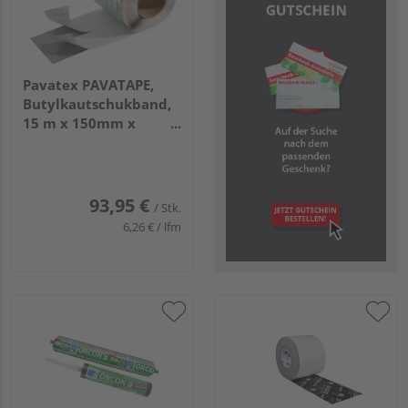
Pavatex PAVATAPE,
Butylkautschukband,
15 m x 150mm x
0,8mm
93,95 €
/ Stk.
6,26 € / lfm