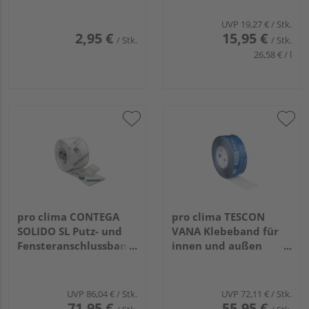
UVP
19,27 €
/ Stk.
2,95 €
15,95 €
/ Stk.
/ Stk.
26,58 € / l
pro clima CONTEGA
pro clima TESCON
SOLIDO SL Putz- und
VANA Klebeband für
Fensteranschlussband
innen und außen
für innen
30000x100mm
30000x100mm
UVP
86,04 €
/ Stk.
UVP
72,11 €
/ Stk.
71,95 €
55,95 €