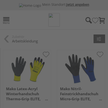
Mein Standort:
Jetzt angeben
Zubehör
Arbeitskleidung
Mako Latex-Acryl
Mako Nitril-
Winterhandschuh
Feinstrickhandschuh
Thermo-Grip ELITE,
Micro-Grip ELITE,
gelb/schwarz, Gr. 9/L
blau/schwarz, Gr. 9/L