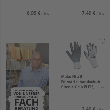
6,95 €
7,49 €
/ Stk.
/ Stk.
Mako Nitril-
Feinstrickhandschuh
Classic-Grip ELITE,
weiß/grau, Gr. 9/L
3,49 €
/ Stk.