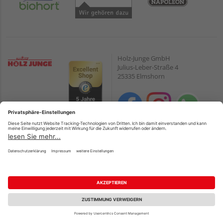
Holz-Junge GmbH
Julius-Leber-Straße 4
25335 Elmshorn
Öffnungszeiten:
Zahlungsarten
Mo. – Fr.
07:00 – 18:00
PayPal
Sa.
08:00 – 13:00
Onlineüberweisung