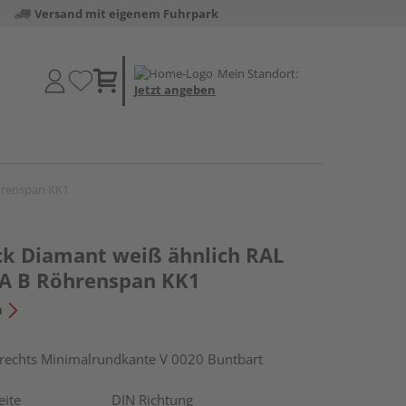
Versand mit eigenem Fuhrpark
Mein Standort:
Jetzt angeben
öhrenspan KK1
k Diamant weiß ähnlich RAL
 LA B Röhrenspan KK1
n
chts Minimalrundkante V 0020 Buntbart
eite
DIN Richtung