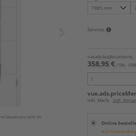
Services
vue.ads.buyBox.price.rrp
358,95 €
/ Stk.
(358
vue.ads.priceMe
inkl. MwSt.
zzgl. Versa
und Glaseinsatz nicht im
Online bestell
Auf Vorbestellun