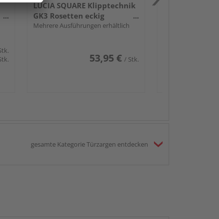
LUCIA SQUARE Klipptechnik
GK3 Rosetten eckig
Buntbart Edelst. ma.
Mehrere Ausführungen erhältlich
Stk.
53,95 €
Stk.
/ Stk.
gesamte Kategorie Türzargen entdecken