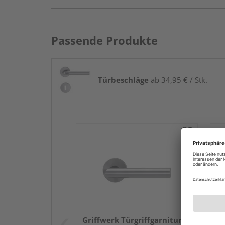
Passende Produkte
Türbeschläge
ab 34,95 € / Stk.
Griffwerk Türgriffgarnitur
Gr