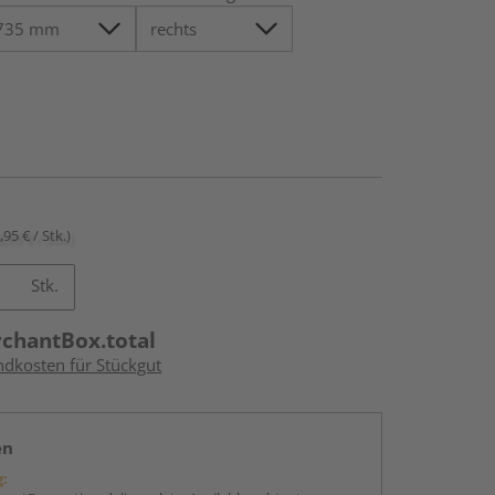
,95 € / Stk.)
Stk.
rchantBox.total
ndkosten für Stückgut
en
g: