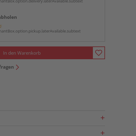
antBox.option.delivery.laterAvailable.subtext
abholen
g:
antBox.option.pickup.laterAvailable.subtext
In den Warenkorb
fragen