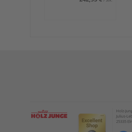
/ Stk.
Holz-Ju
Julius-Le
25335 E