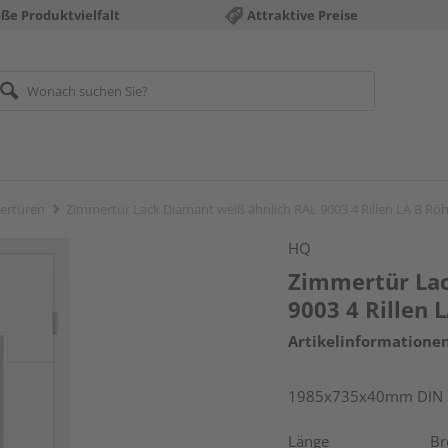
ße Produktvielfalt
Attraktive Preise
ertüren
Zimmertür Lack Diamant weiß ähnlich RAL 9003 4 Rillen LA B R
HQ
Zimmertür Lac
9003 4 Rillen
Artikelinformatione
1985x735x40mm DIN re
Länge
Br