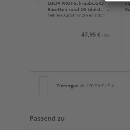
LUCIA PROF Schraubt.GK3
LU
Rosetten rund OS Edelst.
Ro
ma.
Mehrere Ausführungen erhältlich
m
47,95 €
/ Stk.
Türzargen
ab 170,95 € / Stk.
Passend zu