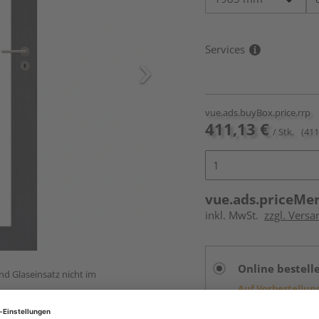
Services
vue.ads.buyBox.price.rrp
411,13 €
/ Stk.
(411
vue.ads.priceMe
inkl. MwSt.
zzgl. Versa
Online bestell
und Glaseinsatz nicht im
Auf Vorbestellun
vue.ads.priceMerch