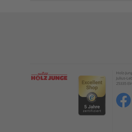
Holz-Ju
Julius-Le
25335 E