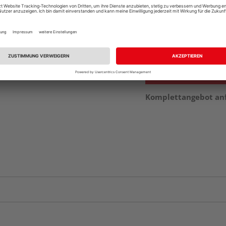
Beim Händler 
Auf Vorbestellun
vue.ads.priceMerch
Komplettangebot an