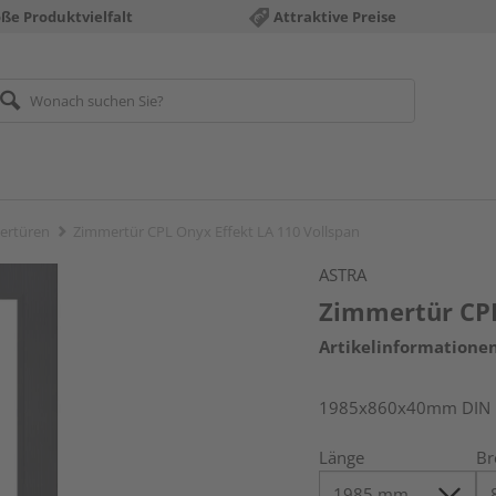
ße Produktvielfalt
Attraktive Preise
ertüren
Zimmertür CPL Onyx Effekt LA 110 Vollspan
ASTRA
Zimmertür CPL
Artikelinformatione
1985x860x40mm DIN l
Länge
Br