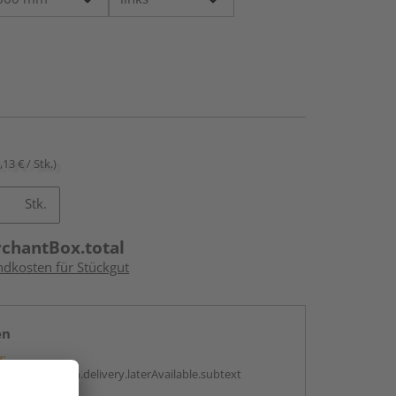
,13 € / Stk.)
Stk.
rchantBox.total
ndkosten für Stückgut
en
g:
antBox.option.delivery.laterAvailable.subtext