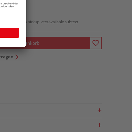
abholen
g:
antBox.option.pickup.laterAvailable.subtext
In den Warenkorb
fragen