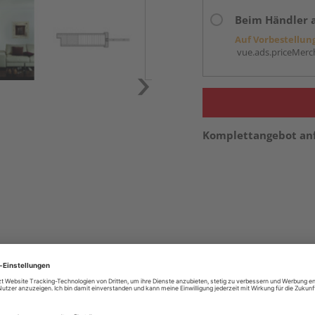
Beim Händler 
Auf Vorbestellun
vue.ads.priceMerch
Komplettangebot an