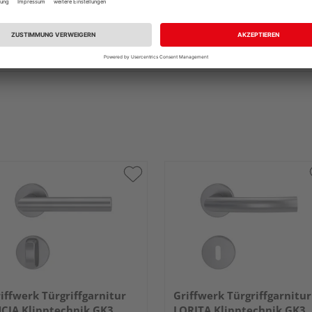
iffwerk Türgriffgarnitur
Griffwerk Türgriffgarnitur
CIA Klipptechnik GK3
LORITA Klipptechnik GK3