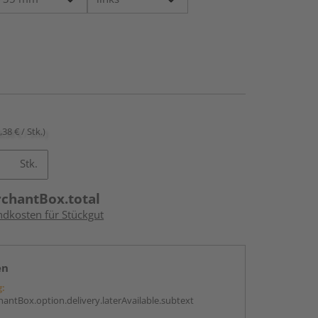
,38 € / Stk.)
Stk.
rchantBox.total
ndkosten für Stückgut
en
g:
antBox.option.delivery.laterAvailable.subtext