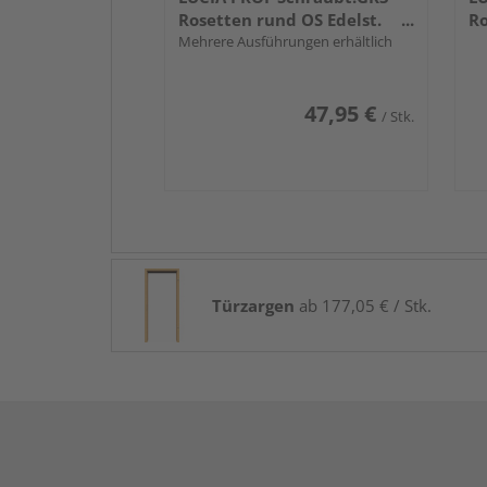
Rosetten rund OS Edelst.
Ro
ma.
Mehrere Ausführungen erhältlich
m
47,95 €
/ Stk.
Türzargen
ab 177,05 € / Stk.