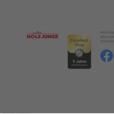
Holz-Ju
Julius-Le
25335 E
©
HolzLand GmbH