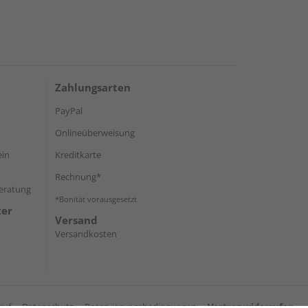
Zahlungsarten
PayPal
Onlineüberweisung
ein
Kreditkarte
Rechnung*
Beratung
*Bonität vorausgesetzt
ter
Versand
Versandkosten
ruf
Datenschutz
Reservierungsbedingungen
Vertrag widerrufen