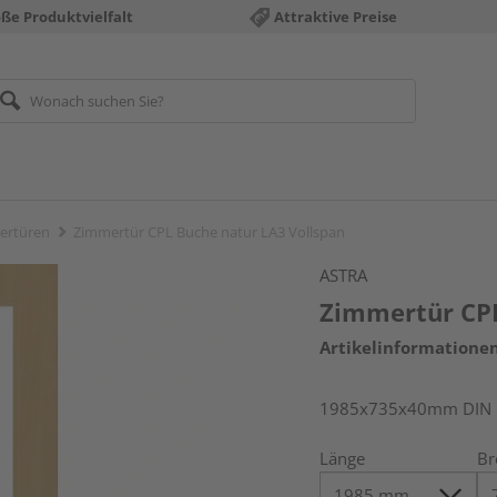
ße Produktvielfalt
Attraktive Preise
ertüren
Zimmertür CPL Buche natur LA3 Vollspan
ASTRA
Zimmertür CPL
Artikelinformatione
1985x735x40mm DIN l
Länge
Br