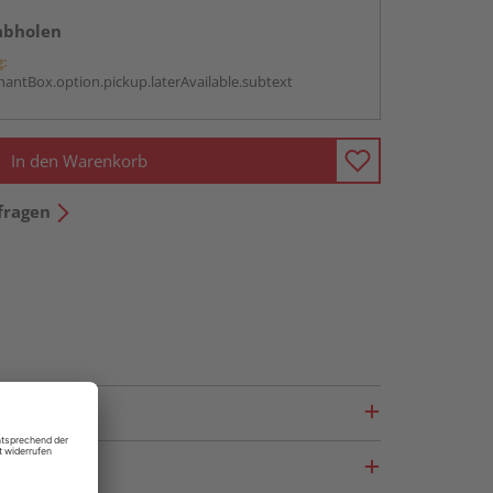
abholen
g:
antBox.option.pickup.laterAvailable.subtext
In den Warenkorb
fragen