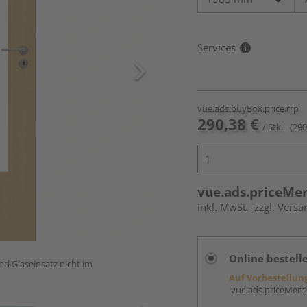
Services
vue.ads.buyBox.price.rrp
290,38 €
/ Stk.
(290
vue.ads.priceMe
inkl. MwSt.
zzgl. Versa
Online bestell
und Glaseinsatz nicht im
Auf Vorbestellun
vue.ads.priceMerch