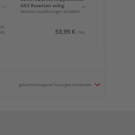
GK3 Rosetten eckig
Buntbart Edelst. ma.
Mehrere Ausführungen erhältlich
Stk.
53,95 €
Stk.
/ Stk.
gesamte Kategorie Türzargen entdecken