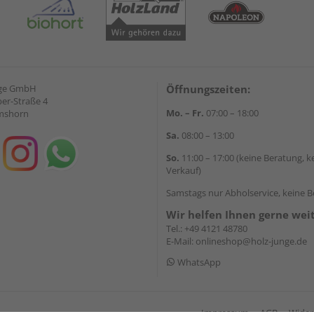
nge GmbH
Öffnungszeiten:
ber-Straße 4
Mo. – Fr.
07:00 – 18:00
lmshorn
Sa.
08:00 – 13:00
So.
11:00 – 17:00 (keine Beratung, k
Verkauf)
Samstags nur Abholservice, keine 
Wir helfen Ihnen gerne wei
Tel.:
+49 4121 48780
E-Mail:
onlineshop@holz-junge.de
WhatsApp
Impressum
AGB
Wider