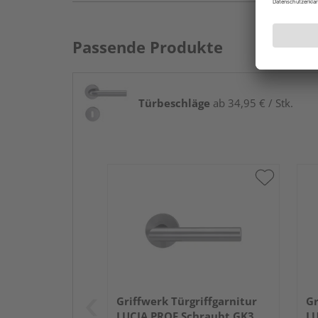
Passende Produkte
Türbeschläge
ab 34,95 € / Stk.
Griffwerk Türgriffgarnitur
Gr
LUCIA PROF Schraubt.GK3
LU