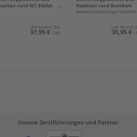
setten rund WC Edelst.
Rosetten rund Buntbart
a.
Edelst. ma.
Mehrere Ausführungen erhältlich
UVP
54,30 €
/ Stk.
UVP
58,52 €
/ 
37,95 €
35,95 €
/ Stk.
/ 
Unsere Zertifizierungen und Partner