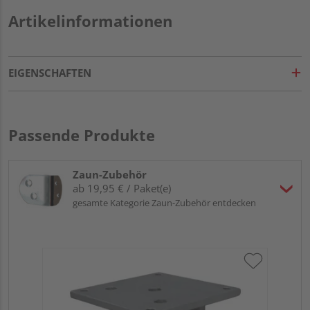
Artikelinformationen
EIGENSCHAFTEN
Passende Produkte
Zaun-Zubehör
ab 19,95 € / Paket(e)
gesamte Kategorie Zaun-Zubehör entdecken
HQ
GJ4
Pf