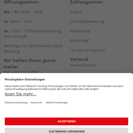
Öffnungszeiten:
Zahlungsarten
Mo. – Fr.
07:00 – 18:00
PayPal
Sa.
08:00 – 13:00
Onlineüberweisung
So.
11:00 – 17:00 (keine Beratung,
Kreditkarte
kein Verkauf)
Rechnung*
Samstags nur Abholservice, keine
*Bonität vorausgesetzt
Beratung
Versand
Wir helfen Ihnen gerne
Versandkosten
weiter
Tel.:
+49 4121 48780
E-Mail:
onlineshop@holz-
junge.de
WhatsApp
Impressum
AGB
Widerruf
Datenschutz
Reservierungsbedingungen
Vertrag widerrufen