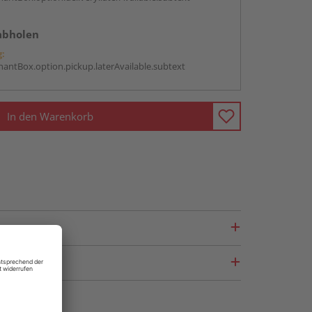
abholen
g:
antBox.option.pickup.laterAvailable.subtext
In den Warenkorb