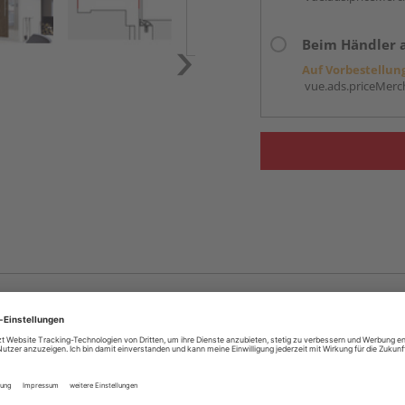
Beim Händler 
Auf Vorbestellun
vue.ads.priceMerch