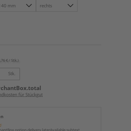
,76 € / Stk.)
Stk.
rchantBox.total
ndkosten für Stückgut
en
g:
antBox.option.delivery.laterAvailable.subtext