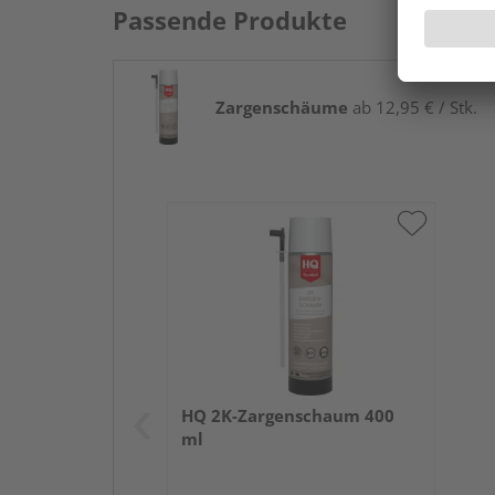
Passende Produkte
Zargenschäume
ab 12,95 € / Stk.
HQ 2K-Zargenschaum 400
ml