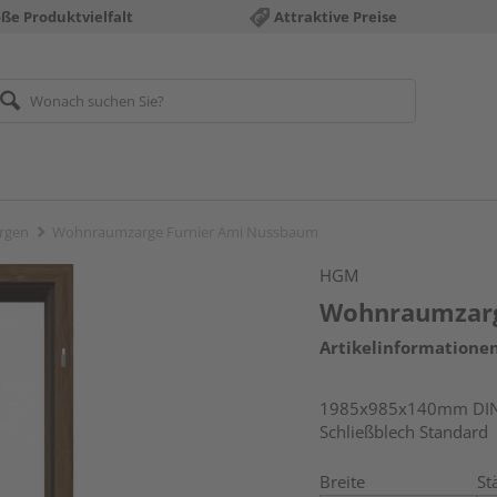
ße Produktvielfalt
Attraktive Preise
rgen
Wohnraumzarge Furnier Ami Nussbaum
HGM
Wohnraumzarg
Artikelinformatione
1985x985x140mm DIN r
Schließblech Standard
Breite
St