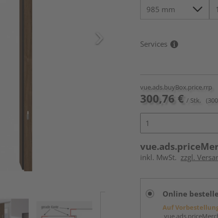
Services
vue.ads.buyBox.price.rrp
300,76 €
/ Stk.
(300
vue.ads.priceMe
inkl. MwSt.
zzgl. Versa
Online bestell
Auf Vorbestellun
vue.ads.priceMerch