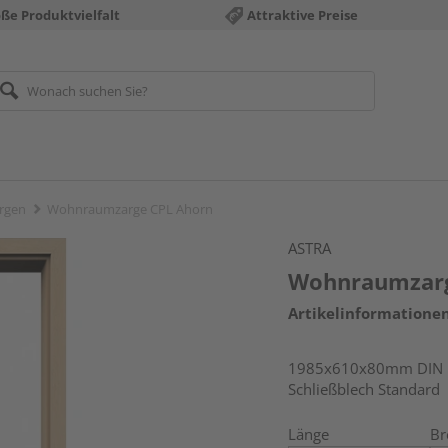
ße Produktvielfalt
Attraktive Preise
rgen
Wohnraumzarge CPL Ahorn
ASTRA
Wohnraumzarg
Artikelinformatione
1985x610x80mm DIN li
Schließblech Standard
Länge
Br