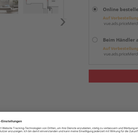
Online bestell
Auf Vorbestellun
vue.ads.priceMerch
Beim Händler 
Auf Vorbestellun
vue.ads.priceMerch