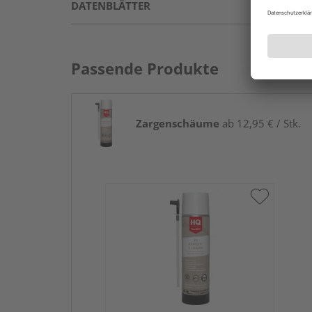
DATENBLÄTTER
Passende Produkte
Zargenschäume
ab 12,95 € / Stk.