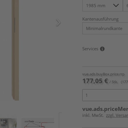
Kantenausführung
Services
vue.ads.buyBox.price.rrp
177,05 €
/ Stk.
(177
vue.ads.priceMe
inkl. MwSt.
zzgl. Versa