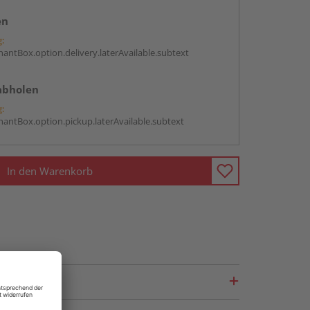
en
g:
antBox.option.delivery.laterAvailable.subtext
abholen
g:
antBox.option.pickup.laterAvailable.subtext
In den Warenkorb