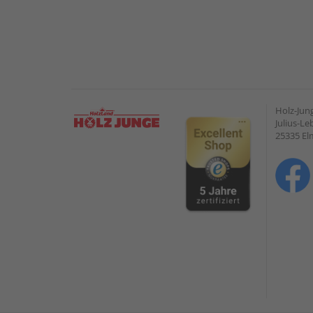
Holz-Ju
Julius-Le
25335 E