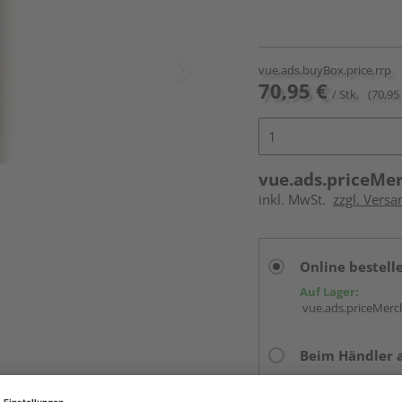
vue.ads.buyBox.price.rrp
70,95 €
/ Stk.
(70,95 
vue.ads.priceMe
inkl. MwSt.
zzgl. Versa
Online bestell
Auf Lager:
vue.ads.priceMerch
Beim Händler 
Auf Lager:
Abholu