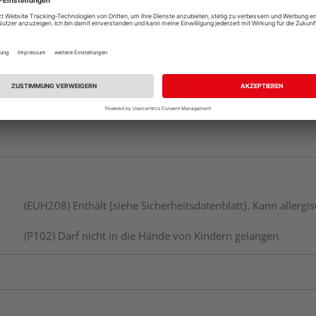
Verfügbar in der Au
(EUH208) Enthält [siehe Sicherheitsdatenblatt]. Kann allerg
(P102) Darf nicht in die Hände von Kindern gelangen.