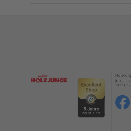
Holz-Ju
Julius-Le
25335 E