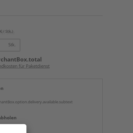
€ / Stk.)
Stk.
rchantBox.total
ndkosten für Paketdienst
en
antBox.option.delivery.available.subtext
abholen
ng möglich