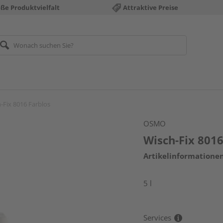
ße Produktvielfalt
Attraktive Preise
-Fix 8016 Farblos
OSMO
Wisch-Fix 8016
Artikelinformatione
5 l
Services